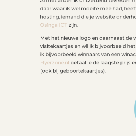
Al met al ben ik ontzettend tevreden m
daar waar ik wel moeite mee had, heeft
hosting, iemand die je website onderh
Osinga ICT
zijn.
Met het nieuwe logo en daarnaast de vo
visitekaartjes en wil ik bijvoorbeeld h
ik bijvoorbeeld winnaars van een winac
Flyerzone.nl
betaal je de laagste prijs e
(ook bij geboortekaartjes).