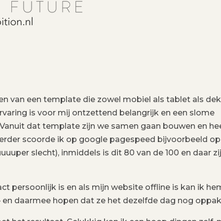
den van een template die zowel mobiel als tablet als de
ervaring is voor mij ontzettend belangrijk en een slome
g! Vanuit dat template zijn we samen gaan bouwen en he
Eerder scoorde ik op google pagespeed bijvoorbeeld op
uper slecht), inmiddels is dit 80 van de 100 en daar zi
act persoonlijk is en als mijn website offline is kan ik he
n – en daarmee hopen dat ze het dezelfde dag nog oppa