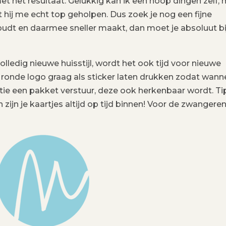
et het resultaat. Gelukkig kan ik een hoop dingen zelf,
 hij me echt top geholpen. Dus zoek je nog een fijne
oudt en daarmee sneller maakt, dan moet je absoluut bi
lledig nieuwe huisstijl, wordt het ook tijd voor nieuwe
et ronde logo graag als sticker laten drukken zodat wann
tie een pakket verstuur, deze ook herkenbaar wordt. Tip:
n zijn je kaartjes altijd op tijd binnen! Voor de zwangere