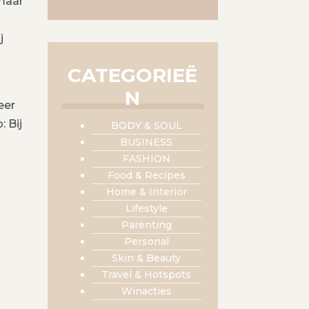
 maar
j
CATEGORIEË
N
eer
 Bij
BODY & SOUL
n
BUSINESS
FASHION
Food & Recipes
Home & Interior
Lifestyle
Parenting
Personal
Skin & Beauty
Travel & Hotspots
Winacties