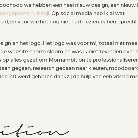
whooohooo we hebben een heel nieuw design, een nieuw 
 aangepaste huisstijl
. Op social media heb ik al wat
ad, en voor wie het nog niet had gezien: ik ben oprecht
ign en het logo. Het logo was voor mij totaal niet mee
de website enorm sloom en was ik niet tevreden over 
les op alles gezet om Momambition te professionaliseren
etsen gegaan, research gedaan naar kleuren, moodboar
n 2.0 werd geboren dankzij de hulp van een vriend me