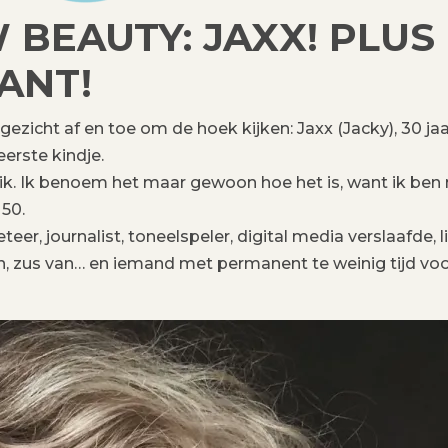
BEAUTY: JAXX! PLUS
ANT!
ezicht af en toe om de hoek kijken: Jaxx (Jacky), 30 jaa
erste kindje.
 dik. Ik benoem het maar gewoon hoe het is, want ik ben
 50.
er, journalist, toneelspeler, digital media verslaafde, l
van, zus van… en iemand met permanent te weinig tijd vo