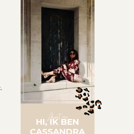
,
About me
HI, IK BEN
CASSANDRA