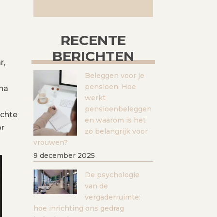
RECENTE
BERICHTEN
r,
Beleggen voor je
pensioen. Hoe
 na
werkt
pensioenbeleggen
ichte
en waarom is het
or
zo belangrijk voor
vrouwen?
9 december 2025
De psychologie
van de
vergaderruimte:
hoe inrichting ons gedrag