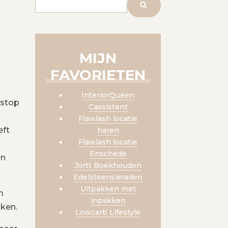
MIJN
FAVORIETEN
InteriorQueen
kstop
Cassistent
Flawlash locatie
eft
haren
Flawlash locatie
Enschede
jn
Jortt Boekhouden
Edelsteensieraden
Uitpakken met
m
inpakken
kken.
Lowcarb Lifestyle