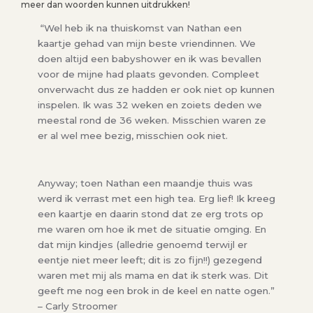
meer dan woorden kunnen uitdrukken!
“Wel heb ik na thuiskomst van Nathan een
kaartje gehad van mijn beste vriendinnen. We
doen altijd een babyshower en ik was bevallen
voor de mijne had plaats gevonden. Compleet
onverwacht dus ze hadden er ook niet op kunnen
inspelen. Ik was 32 weken en zoiets deden we
meestal rond de 36 weken. Misschien waren ze
er al wel mee bezig, misschien ook niet.
Anyway; toen Nathan een maandje thuis was
werd ik verrast met een high tea. Erg lief! Ik kreeg
een kaartje en daarin stond dat ze erg trots op
me waren om hoe ik met de situatie omging. En
dat mijn kindjes (alledrie genoemd terwijl er
eentje niet meer leeft; dit is zo fijn!!) gezegend
waren met mij als mama en dat ik sterk was. Dit
geeft me nog een brok in de keel en natte ogen.”
– Carly Stroomer