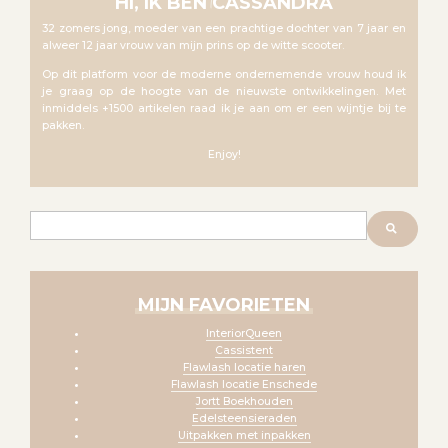
HI, IK BEN CASSANDRA
32 zomers jong, moeder van een prachtige dochter van 7 jaar en
alweer 12 jaar vrouw van mijn prins op de witte scooter.
Op dit platform voor de moderne ondernemende vrouw houd ik
je graag op de hoogte van de nieuwste ontwikkelingen. Met
inmiddels +1500 artikelen raad ik je aan om er een wijntje bij te
pakken.
Enjoy!
Zoeken
MIJN FAVORIETEN
InteriorQueen
Cassistent
Flawlash locatie haren
Flawlash locatie Enschede
Jortt Boekhouden
Edelsteensieraden
Uitpakken met inpakken