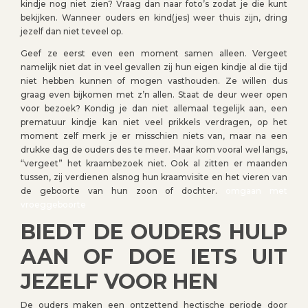
kindje nog niet zien? Vraag dan naar foto’s zodat je die kunt
bekijken. Wanneer ouders en kind(jes) weer thuis zijn, dring
jezelf dan niet teveel op.
Geef ze eerst even een moment samen alleen. Vergeet
namelijk niet dat in veel gevallen zij hun eigen kindje al die tijd
niet hebben kunnen of mogen vasthouden. Ze willen dus
graag even bijkomen met z’n allen. Staat de deur weer open
voor bezoek? Kondig je dan niet allemaal tegelijk aan, een
prematuur kindje kan niet veel prikkels verdragen, op het
moment zelf merk je er misschien niets van, maar na een
drukke dag de ouders des te meer. Maar kom vooral wel langs,
“vergeet” het kraambezoek niet. Ook al zitten er maanden
tussen, zij verdienen alsnog hun kraamvisite en het vieren van
de geboorte van hun zoon of dochter.
omgaan met
vroeggeboorte
BIEDT DE OUDERS HULP
AAN OF DOE IETS UIT
JEZELF VOOR HEN
De ouders maken een ontzettend hectische periode door