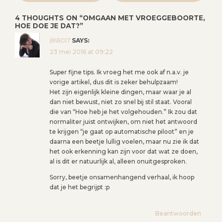
R
I
4 THOUGHTS ON “
OMGAAN MET VROEGGEBOORTE,
HOE DOE JE DAT?
”
C
H
BIRGIT
SAYS:
T
23 mei 2016 at 09:22
N
Super fijne tips. Ik vroeg het me ook af n.a.v. je
A
vorige artikel, dus dit is zeker behulpzaam!
V
Het zijn eigenlijk kleine dingen, maar waar je al
I
dan niet bewust, niet zo snel bij stil staat. Vooral
die van “Hoe heb je het volgehouden.” Ik zou dat
G
normaliter juist ontwijken, om niet het antwoord
A
te krijgen “je gaat op automatische piloot” en je
T
daarna een beetje lullig voelen, maar nu zie ik dat
I
het ook erkenning kan zijn voor dat wat ze doen,
al is dit er natuurlijk al, alleen onuitgesproken.
E
Sorry, beetje onsamenhangend verhaal, ik hoop
dat je het begrijpt :p
Beantwoorden