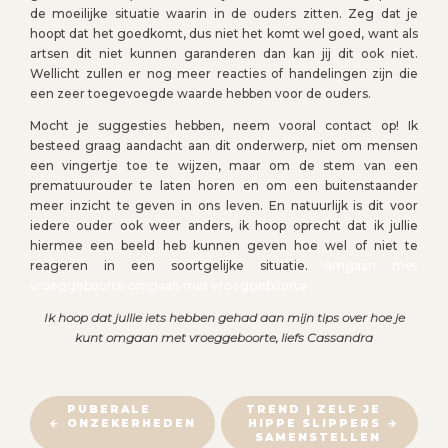
de moeilijke situatie waarin in de ouders zitten. Zeg dat je
hoopt dat het goedkomt, dus niet het komt wel goed, want als
artsen dit niet kunnen garanderen dan kan jij dit ook niet.
Wellicht zullen er nog meer reacties of handelingen zijn die
een zeer toegevoegde waarde hebben voor de ouders.
Mocht je suggesties hebben, neem vooral contact op! Ik
besteed graag aandacht aan dit onderwerp, niet om mensen
een vingertje toe te wijzen, maar om de stem van een
prematuurouder te laten horen en om een buitenstaander
meer inzicht te geven in ons leven. En natuurlijk is dit voor
iedere ouder ook weer anders, ik hoop oprecht dat ik jullie
hiermee een beeld heb kunnen geven hoe wel of niet te
reageren in een soortgelijke situatie.
omgaan met
vroeggeboorte omgaan met vroeggeboorte
Ik hoop dat jullie iets hebben gehad aan mijn tips over hoe je
kunt omgaan met vroeggeboorte, liefs Cassandra
B
PUBERALE
TREND | ZELF JE
ONZEKERHEDEN
HIPPE SLIPPERS
E
SAMENSTELLEN