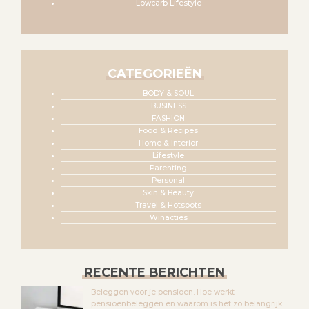
Lowcarb Lifestyle
CATEGORIEËN
BODY & SOUL
BUSINESS
FASHION
Food & Recipes
Home & Interior
Lifestyle
Parenting
Personal
Skin & Beauty
Travel & Hotspots
Winacties
RECENTE BERICHTEN
Beleggen voor je pensioen. Hoe werkt
pensioenbeleggen en waarom is het zo belangrijk