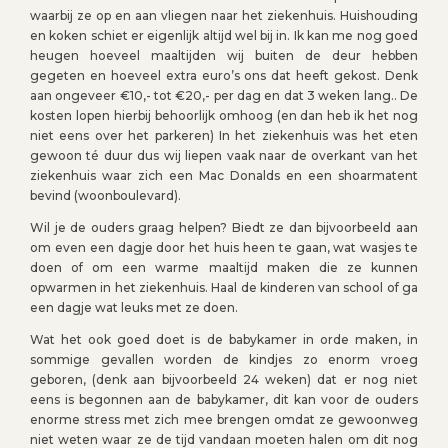
waarbij ze op en aan vliegen naar het ziekenhuis. Huishouding
en koken schiet er eigenlijk altijd wel bij in. Ik kan me nog goed
heugen hoeveel maaltijden wij buiten de deur hebben
gegeten en hoeveel extra euro’s ons dat heeft gekost. Denk
aan ongeveer €10,- tot €20,- per dag en dat 3 weken lang.. De
kosten lopen hierbij behoorlijk omhoog (en dan heb ik het nog
niet eens over het parkeren) In het ziekenhuis was het eten
gewoon té duur dus wij liepen vaak naar de overkant van het
ziekenhuis waar zich een Mac Donalds en een shoarmatent
bevind (woonboulevard).
Wil je de ouders graag helpen? Biedt ze dan bijvoorbeeld aan
om even een dagje door het huis heen te gaan, wat wasjes te
doen of om een warme maaltijd maken die ze kunnen
opwarmen in het ziekenhuis. Haal de kinderen van school of ga
een dagje wat leuks met ze doen.
Wat het ook goed doet is de babykamer in orde maken, in
sommige gevallen worden de kindjes zo enorm vroeg
geboren, (denk aan bijvoorbeeld 24 weken) dat er nog niet
eens is begonnen aan de babykamer, dit kan voor de ouders
enorme stress met zich mee brengen omdat ze gewoonweg
niet weten waar ze de tijd vandaan moeten halen om dit nog