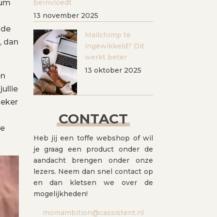
tum
beïnvloedt
13 november 2025
 de
Mailchimp te
, dan
ingewikkeld? Dit
werkt beter
13 oktober 2025
en
ullie
zeker
d
CONTACT
te
Heb jij een toffe webshop of wil
je graag een product onder de
aandacht brengen onder onze
lezers. Neem dan snel contact op
en dan kletsen we over de
mogelijkheden!
momambition@cassistent.nl