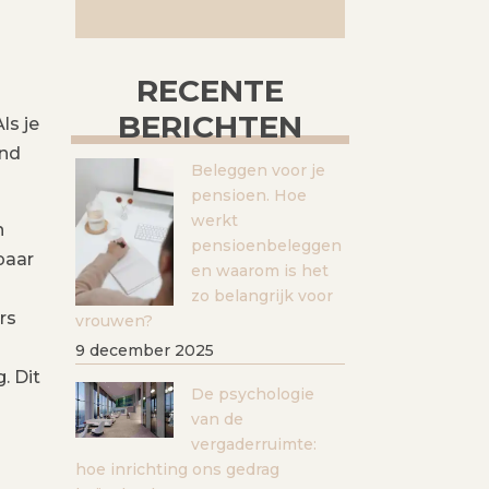
RECENTE
BERICHTEN
ls je
ind
Beleggen voor je
pensioen. Hoe
werkt
n
pensioenbeleggen
paar
en waarom is het
zo belangrijk voor
rs
vrouwen?
9 december 2025
. Dit
De psychologie
van de
vergaderruimte:
hoe inrichting ons gedrag