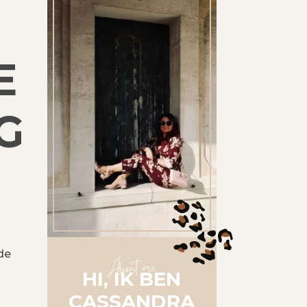
E
G
de
About me
HI, IK BEN
CASSANDRA