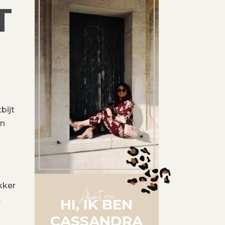
T
bijt
en
kker
About me
.
HI, IK BEN
CASSANDRA