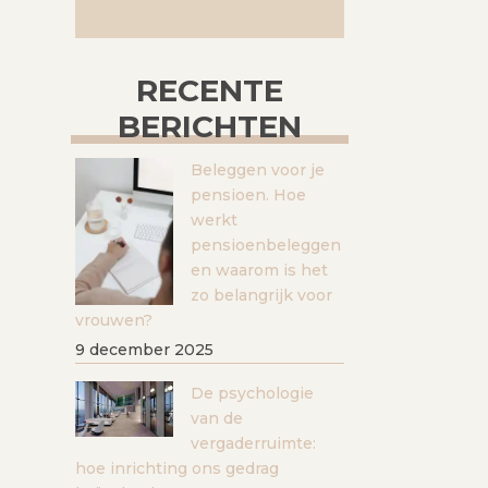
RECENTE
BERICHTEN
Beleggen voor je
pensioen. Hoe
werkt
pensioenbeleggen
en waarom is het
zo belangrijk voor
vrouwen?
9 december 2025
De psychologie
van de
vergaderruimte:
hoe inrichting ons gedrag