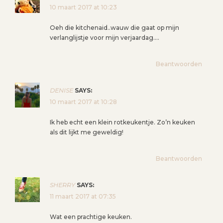
T
10 maart 2017 at 10:23
N
Oeh die kitchenaid..wauw die gaat op mijn
A
verlanglijstje voor mijn verjaardag….
V
I
Beantwoorden
G
A
DENISE
SAYS:
T
10 maart 2017 at 10:28
I
E
Ik heb echt een klein rotkeukentje. Zo’n keuken
als dit lijkt me geweldig!
Beantwoorden
SHERRY
SAYS:
11 maart 2017 at 07:35
Wat een prachtige keuken.