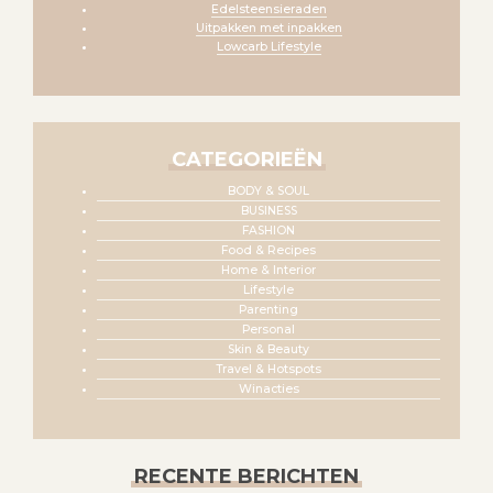
Edelsteensieraden
Uitpakken met inpakken
Lowcarb Lifestyle
CATEGORIEËN
BODY & SOUL
BUSINESS
FASHION
Food & Recipes
Home & Interior
Lifestyle
Parenting
Personal
Skin & Beauty
Travel & Hotspots
Winacties
RECENTE BERICHTEN