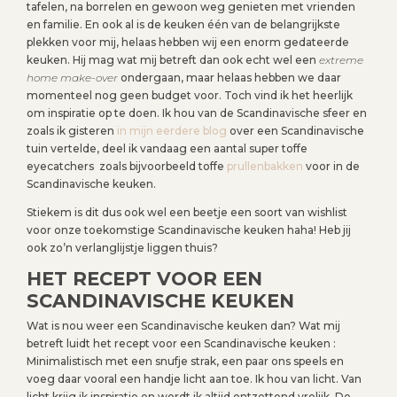
tafelen, na borrelen en gewoon weg genieten met vrienden
en familie. En ook al is de keuken één van de belangrijkste
plekken voor mij, helaas hebben wij een enorm gedateerde
keuken. Hij mag wat mij betreft dan ook echt wel een
extreme
home make-over
ondergaan, maar helaas hebben we daar
momenteel nog geen budget voor. Toch vind ik het heerlijk
om inspiratie op te doen. Ik hou van de Scandinavische sfeer en
zoals ik gisteren
in mijn eerdere blog
over een Scandinavische
tuin vertelde, deel ik vandaag een aantal super toffe
eyecatchers zoals bijvoorbeeld toffe
prullenbakken
voor in de
Scandinavische keuken.
Stiekem is dit dus ook wel een beetje een soort van wishlist
voor onze toekomstige Scandinavische keuken haha! Heb jij
ook zo’n verlanglijstje liggen thuis?
HET RECEPT VOOR EEN
SCANDINAVISCHE KEUKEN
Wat is nou weer een Scandinavische keuken dan? Wat mij
betreft luidt het recept voor een Scandinavische keuken :
Minimalistisch met een snufje strak, een paar ons speels en
voeg daar vooral een handje licht aan toe. Ik hou van licht. Van
licht krijg ik inspiratie en wordt ik altijd ontzettend vrolijk. De