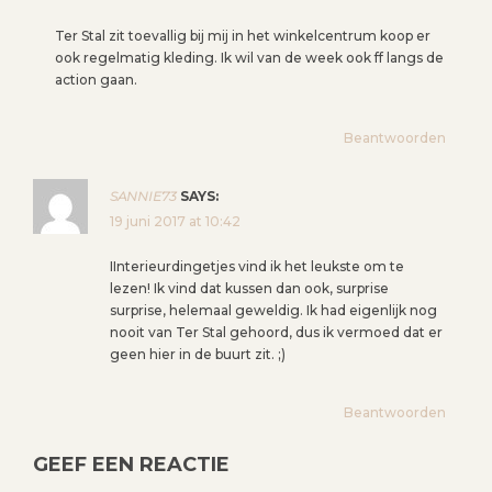
Ter Stal zit toevallig bij mij in het winkelcentrum koop er
ook regelmatig kleding. Ik wil van de week ook ff langs de
action gaan.
Beantwoorden
SANNIE73
SAYS:
19 juni 2017 at 10:42
IInterieurdingetjes vind ik het leukste om te
lezen! Ik vind dat kussen dan ook, surprise
surprise, helemaal geweldig. Ik had eigenlijk nog
nooit van Ter Stal gehoord, dus ik vermoed dat er
geen hier in de buurt zit. ;)
Beantwoorden
GEEF EEN REACTIE