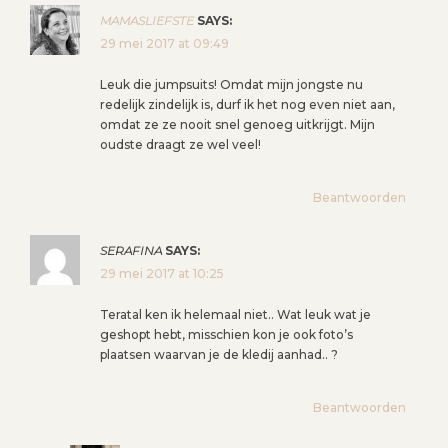
MAMASLIEFSTE
SAYS:
29 mei 2017 at 09:49
Leuk die jumpsuits! Omdat mijn jongste nu
redelijk zindelijk is, durf ik het nog even niet aan,
omdat ze ze nooit snel genoeg uitkrijgt. Mijn
oudste draagt ze wel veel!
Beantwoorden
SERAFINA
SAYS:
29 mei 2017 at 10:25
Teratal ken ik helemaal niet.. Wat leuk wat je
geshopt hebt, misschien kon je ook foto’s
plaatsen waarvan je de kledij aanhad.. ?
Beantwoorden