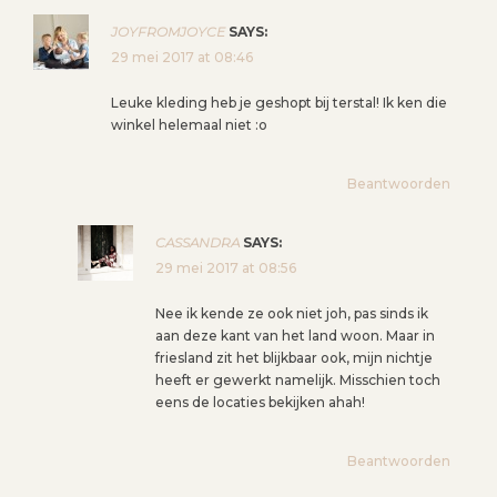
I
JOYFROMJOYCE
SAYS:
E
29 mei 2017 at 08:46
Leuke kleding heb je geshopt bij terstal! Ik ken die
winkel helemaal niet :o
Beantwoorden
CASSANDRA
SAYS:
29 mei 2017 at 08:56
Nee ik kende ze ook niet joh, pas sinds ik
aan deze kant van het land woon. Maar in
friesland zit het blijkbaar ook, mijn nichtje
heeft er gewerkt namelijk. Misschien toch
eens de locaties bekijken ahah!
Beantwoorden