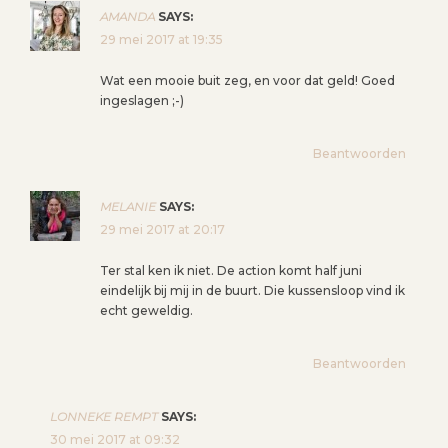
AMANDA
SAYS:
29 mei 2017 at 19:35
Wat een mooie buit zeg, en voor dat geld! Goed
ingeslagen ;-)
Beantwoorden
MELANIE
SAYS:
29 mei 2017 at 20:17
Ter stal ken ik niet. De action komt half juni
eindelijk bij mij in de buurt. Die kussensloop vind ik
echt geweldig.
Beantwoorden
LONNEKE REMPT
SAYS:
30 mei 2017 at 09:32