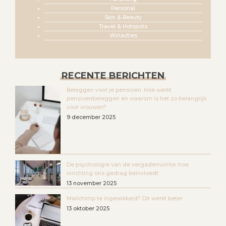
Personal
Skin & Beauty
Travel & Hotspots
Winacties
RECENTE BERICHTEN
Beleggen voor je pensioen. Hoe werkt
pensioenbeleggen en waarom is het zo belangrijk
voor vrouwen?
9 december 2025
De psychologie van de vergaderruimte: hoe
inrichting ons gedrag beïnvloedt
13 november 2025
Mailchimp te ingewikkeld? Dit werkt beter
13 oktober 2025