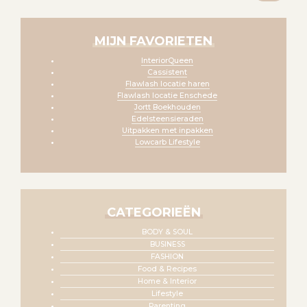
MIJN FAVORIETEN
InteriorQueen
Cassistent
Flawlash locatie haren
Flawlash locatie Enschede
Jortt Boekhouden
Edelsteensieraden
Uitpakken met inpakken
Lowcarb Lifestyle
CATEGORIEËN
BODY & SOUL
BUSINESS
FASHION
Food & Recipes
Home & Interior
Lifestyle
Parenting