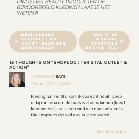
DINGETJES, BEAUTY PRODUCTEN OF
BIJVOORBEELD KLEDING? LAAT JE HET
WETEN?!
B
MEISJESNAAM
MIX IT UP
GEZOCHT!! OP
MONDAY,
E
‘JACHT’ NAAR EEN
COCKTAILS
R
MEISJESNAAM
MET ICE TEA!
I
13 THOUGHTS ON “
SHOPLOG : TER STAL OUTLET &
C
ACTION
”
H
MISSEAGLES
SAYS:
T
29 mei 2017 at 06:47
N
A
Kleding! En Ter Stal kom ik dus echt nooit.. Loop
V
er bij mn oma om de hoek wel eens binnen (lees 1
keer per half jaar) alleen vind dan nooit iets leuks.
I
Die jumpsuits zijn wel erg leuk trouwens!
G
A
Beantwoorden
T