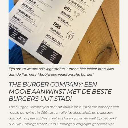
Fijn om te weten: ook vegetariërs kunnen hier lekker eten, kies
dan de Farmers Veggie, een vegetarische burger!
THE BURGER COMPANY: EEN
MOOIE AANWINST MET DE BESTE
BURGERS UUT STAD!
The Burger Company is met dit lokale en duurzame concept een
mooie aanwinst in 050 tussen alle fastfoodtoko’s en bezorgen
dus ook nog eens. Alleen niet in Haren, jammer wel! Op bezoek?
Nieuwe Ebbingestraat 27 in Groningen, dagelijks geopend van