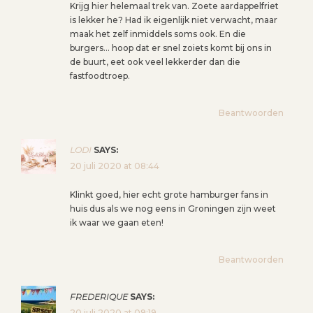
Krijg hier helemaal trek van. Zoete aardappelfriet
is lekker he? Had ik eigenlijk niet verwacht, maar
maak het zelf inmiddels soms ook. En die
burgers… hoop dat er snel zoiets komt bij ons in
de buurt, eet ook veel lekkerder dan die
fastfoodtroep.
Beantwoorden
LODI
SAYS:
20 juli 2020 at 08:44
Klinkt goed, hier echt grote hamburger fans in
huis dus als we nog eens in Groningen zijn weet
ik waar we gaan eten!
Beantwoorden
FREDERIQUE
SAYS:
20 juli 2020 at 09:19