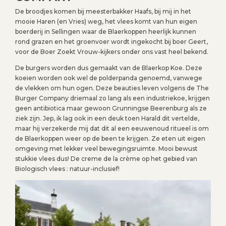
De broodjes komen bij meesterbakker Haafs, bij mij in het
mooie Haren (en Vries) weg, het vlees komt van hun eigen
boerderij in Sellingen waar de Blaerkoppen heerlijk kunnen
rond grazen en het groenvoer wordt ingekocht bij boer Geert,
voor de Boer Zoekt Vrouw-kijkers onder ons vast heel bekend.
De burgers worden dus gemaakt van de Blaerkop Koe. Deze
koeien worden ook wel de polderpanda genoemd, vanwege
de vlekken om hun ogen. Deze beauties leven volgens de The
Burger Company driemaal zo lang als een industriekoe, krijgen
geen antibiotica maar gewoon Grunningse Beerenburg als ze
ziek zijn. Jep, ik lag ook in een deuk toen Harald dit vertelde,
maar hij verzekerde mij dat dit al een eeuwenoud ritueel is om
de Blaerkoppen weer op de been te krijgen. Ze eten uit eigen
omgeving met lekker veel bewegingsruimte. Mooi bewust
stukkie vlees dus! De creme de la crème op het gebied van
Biologisch vlees : natuur-inclusief!