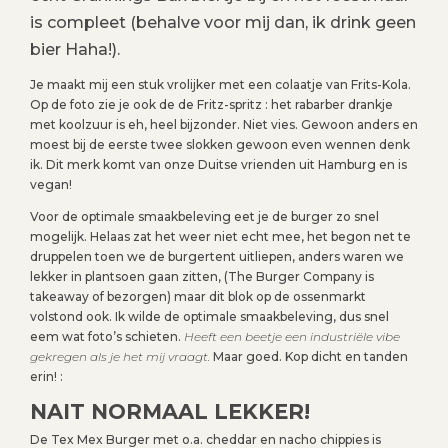
is compleet (behalve voor mij dan, ik drink geen
bier Haha!).
Je maakt mij een stuk vrolijker met een colaatje van Frits-Kola.
Op de foto zie je ook de de Fritz-spritz : het rabarber drankje
met koolzuur is eh, heel bijzonder. Niet vies. Gewoon anders en
moest bij de eerste twee slokken gewoon even wennen denk
ik. Dit merk komt van onze Duitse vrienden uit Hamburg en is
vegan!
Voor de optimale smaakbeleving eet je de burger zo snel
mogelijk. Helaas zat het weer niet echt mee, het begon net te
druppelen toen we de burgertent uitliepen, anders waren we
lekker in plantsoen gaan zitten, (The Burger Company is
takeaway of bezorgen) maar dit blok op de ossenmarkt
volstond ook. Ik wilde de optimale smaakbeleving, dus snel
eem wat foto’s schieten.
Heeft een beetje een industriële vibe
gekregen als je het mij vraagt.
Maar goed. Kop dicht en tanden
erin! :
NAIT NORMAAL LEKKER!
De Tex Mex Burger met o.a. cheddar en nacho chippies is