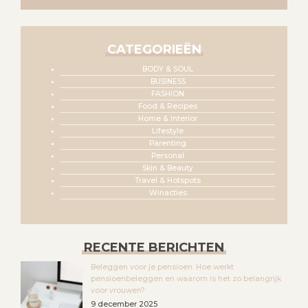
CATEGORIEËN
BODY & SOUL
BUSINESS
FASHION
Food & Recipes
Home & Interior
Lifestyle
Parenting
Personal
Skin & Beauty
Travel & Hotspots
Winacties
RECENTE BERICHTEN
Beleggen voor je pensioen. Hoe werkt
pensioenbeleggen en waarom is het zo belangrijk
voor vrouwen?
9 december 2025