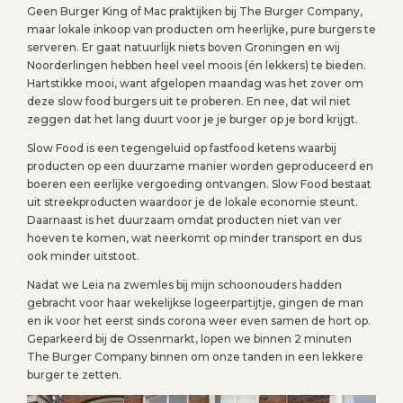
Geen Burger King of Mac praktijken bij The Burger Company,
maar lokale inkoop van producten om heerlijke, pure burgers te
serveren. Er gaat natuurlijk niets boven Groningen en wij
Noorderlingen hebben heel veel moois (én lekkers) te bieden.
Hartstikke mooi, want afgelopen maandag was het zover om
deze slow food burgers uit te proberen. En nee, dat wil niet
zeggen dat het lang duurt voor je je burger op je bord krijgt.
Slow Food is een tegengeluid op fastfood ketens waarbij
producten op een duurzame manier worden geproduceerd en
boeren een eerlijke vergoeding ontvangen. Slow Food bestaat
uit streekproducten waardoor je de lokale economie steunt.
Daarnaast is het duurzaam omdat producten niet van ver
hoeven te komen, wat neerkomt op minder transport en dus
ook minder uitstoot.
Nadat we Leia na zwemles bij mijn schoonouders hadden
gebracht voor haar wekelijkse logeerpartijtje, gingen de man
en ik voor het eerst sinds corona weer even samen de hort op.
Geparkeerd bij de Ossenmarkt, lopen we binnen 2 minuten
The Burger Company binnen om onze tanden in een lekkere
burger te zetten.