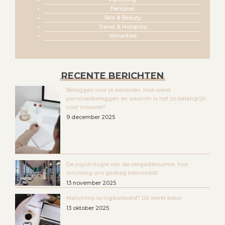
Personal
Skin & Beauty
Travel & Hotspots
Winacties
RECENTE BERICHTEN
Beleggen voor je pensioen. Hoe werkt
pensioenbeleggen en waarom is het zo belangrijk
voor vrouwen?
9 december 2025
De psychologie van de vergaderruimte: hoe
inrichting ons gedrag beïnvloedt
13 november 2025
Mailchimp te ingewikkeld? Dit werkt beter
13 oktober 2025