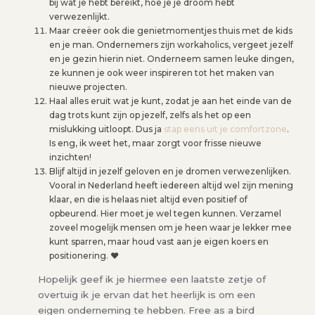
bij wat je hebt bereikt, hoe je je droom hebt
verwezenlijkt.
Maar creëer ook die genietmomentjes thuis met de kids
en je man. Ondernemers zijn workaholics, vergeet jezelf
en je gezin hierin niet. Onderneem samen leuke dingen,
ze kunnen je ook weer inspireren tot het maken van
nieuwe projecten.
Haal alles eruit wat je kunt, zodat je aan het einde van de
dag trots kunt zijn op jezelf, zelfs als het op een
mislukking uitloopt. Dus ja
stap eens uit je comfortzone
.
Is eng, ik weet het, maar zorgt voor frisse nieuwe
inzichten!
Blijf altijd in jezelf geloven en je dromen verwezenlijken.
Vooral in Nederland heeft iedereen altijd wel zijn mening
klaar, en die is helaas niet altijd even positief of
opbeurend. Hier moet je wel tegen kunnen. Verzamel
zoveel mogelijk mensen om je heen waar je lekker mee
kunt sparren, maar houd vast aan je eigen koers en
positionering. ❤
Hopelijk geef ik je hiermee een laatste zetje of
overtuig ik je ervan dat het heerlijk is om een
eigen onderneming te hebben. Free as a bird