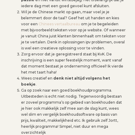
iedere dag met een goed gevoel kunt afsluiten.
Wil je de Chinese markt op gaan, maar voel je je
belemmert door de taal? Geef het uit handen en kies
voor een
Chinees vertaalbureau
om je te begeleiden
met bijvoorbeeld teksten voor op je website. Of wanneer
je vanuit China juist klanten binnenhaalt om teksten voor
je te vertalen. Denk in oplossingen ipv problemen, overal
is wel een creatieve oplossing voor te vinden.
Zorg ervoor dat je geregistreerd staat bij KvK. De
inschrijving is een super feestelijk moment, want vanaf
dat moment bestaat je onderneming officieel! Ik vierde
het met taart haha!
Wees creatief en
denk niet altijd volgens het
boekje
.
Ga op zoek naar een goed boekhoudprogramma.
Uitbesteden is echt niet nodig. Tegenwoordig bestaan
er zoveel programma’s op gebied van boekhouden dat
je hier ook makkelijk zelf mee aan de slag kunt, wees
wel slim en vergelijk boekhoudsoftware op basis van
prijs, kwaliteit, makkelijkheid etc. Ik gebruik zelf Jortt,
heerlijk programma! Simpel, niet duur en mega
overzichtelijk