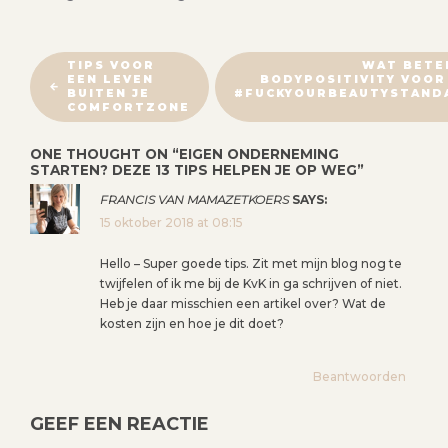
B
TIPS VOOR
WAT BETE
EEN LEVEN
BODYPOSITIVITY VOOR
E
BUITEN JE
#FUCKYOURBEAUTYSTAND
R
COMFORTZONE
I
ONE THOUGHT ON “
EIGEN ONDERNEMING
C
STARTEN? DEZE 13 TIPS HELPEN JE OP WEG
”
H
FRANCIS VAN MAMAZETKOERS
SAYS:
T
15 oktober 2018 at 08:15
N
A
Hello – Super goede tips. Zit met mijn blog nog te
V
twijfelen of ik me bij de KvK in ga schrijven of niet.
Heb je daar misschien een artikel over? Wat de
I
kosten zijn en hoe je dit doet?
G
A
Beantwoorden
T
I
GEEF EEN REACTIE
E