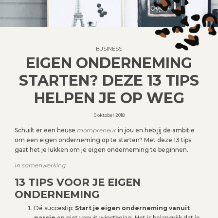
BUSINESS
EIGEN ONDERNEMING
STARTEN? DEZE 13 TIPS
HELPEN JE OP WEG
9 oktober 2018
Schuilt er een heuse
mompreneur
in jou en heb jij de ambitie
om een eigen onderneming op te starten? Met deze 13 tips
gaat het je lukken om je eigen onderneming te beginnen.
In
samenwerking
13 TIPS VOOR JE EIGEN
ONDERNEMING
Dé succestip:
Start je eigen onderneming vanuit
passie
en niet vanuit winstbejag. Het is belangrijk dat je