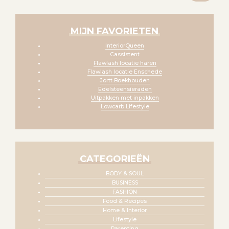
MIJN FAVORIETEN
InteriorQueen
Cassistent
Flawlash locatie haren
Flawlash locatie Enschede
Jortt Boekhouden
Edelsteensieraden
Uitpakken met inpakken
Lowcarb Lifestyle
CATEGORIEËN
BODY & SOUL
BUSINESS
FASHION
Food & Recipes
Home & Interior
Lifestyle
Parenting