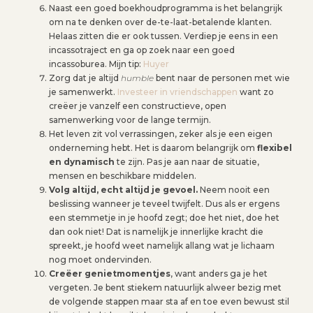
Naast een goed boekhoudprogramma is het belangrijk
om na te denken over de-te-laat-betalende klanten.
Helaas zitten die er ook tussen. Verdiep je eens in een
incassotraject en ga op zoek naar een goed
incassoburea. Mijn tip:
Huyer
Zorg dat je altijd
humble
bent naar de personen met wie
je samenwerkt.
Investeer in vriendschappen
want zo
creëer je vanzelf een constructieve, open
samenwerking voor de lange termijn.
Het leven zit vol verrassingen, zeker als je een eigen
onderneming hebt. Het is daarom belangrijk om
flexibel
en dynamisch
te zijn. Pas je aan naar de situatie,
mensen en beschikbare middelen.
Volg altijd, echt altijd je gevoel.
Neem nooit een
beslissing wanneer je teveel twijfelt. Dus als er ergens
een stemmetje in je hoofd zegt; doe het niet, doe het
dan ook niet! Dat is namelijk je innerlijke kracht die
spreekt, je hoofd weet namelijk allang wat je lichaam
nog moet ondervinden.
Creëer genietmomentjes
, want anders ga je het
vergeten. Je bent stiekem natuurlijk alweer bezig met
de volgende stappen maar sta af en toe even bewust stil