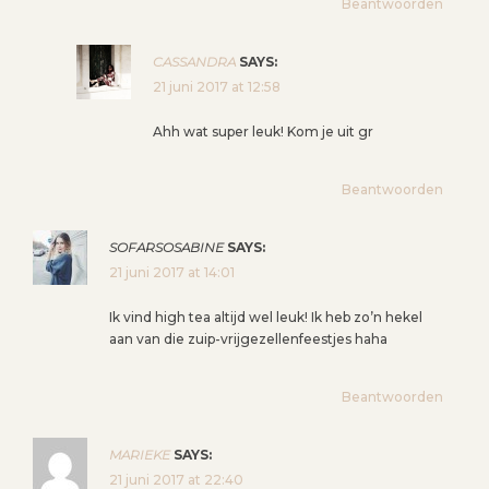
Beantwoorden
CASSANDRA
SAYS:
21 juni 2017 at 12:58
Ahh wat super leuk! Kom je uit gr
Beantwoorden
SOFARSOSABINE
SAYS:
21 juni 2017 at 14:01
Ik vind high tea altijd wel leuk! Ik heb zo’n hekel
aan van die zuip-vrijgezellenfeestjes haha
Beantwoorden
MARIEKE
SAYS:
21 juni 2017 at 22:40