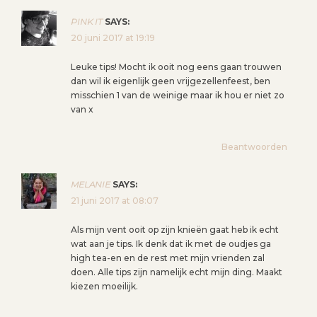
PINK IT
SAYS:
20 juni 2017 at 19:19
Leuke tips! Mocht ik ooit nog eens gaan trouwen
dan wil ik eigenlijk geen vrijgezellenfeest, ben
misschien 1 van de weinige maar ik hou er niet zo
van x
Beantwoorden
MELANIE
SAYS:
21 juni 2017 at 08:07
Als mijn vent ooit op zijn knieën gaat heb ik echt
wat aan je tips. Ik denk dat ik met de oudjes ga
high tea-en en de rest met mijn vrienden zal
doen. Alle tips zijn namelijk echt mijn ding. Maakt
kiezen moeilijk.