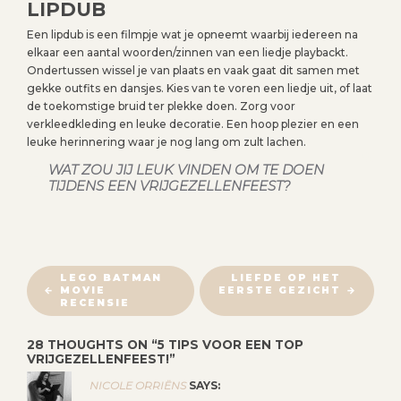
LIPDUB
Een lipdub is een filmpje wat je opneemt waarbij iedereen na
elkaar een aantal woorden/zinnen van een liedje playbackt.
Ondertussen wissel je van plaats en vaak gaat dit samen met
gekke outfits en dansjes. Kies van te voren een liedje uit, of laat
de toekomstige bruid ter plekke doen. Zorg voor
verkleedkleding en leuke decoratie. Een hoop plezier en een
leuke herinnering waar je nog lang om zult lachen.
WAT ZOU JIJ LEUK VINDEN OM TE DOEN
TIJDENS EEN VRIJGEZELLENFEEST?
B
LEGO BATMAN
LIEFDE OP HET
MOVIE
EERSTE GEZICHT
E
RECENSIE
R
I
28 THOUGHTS ON “
5 TIPS VOOR EEN TOP
VRIJGEZELLENFEEST!
”
C
H
NICOLE ORRIËNS
SAYS: