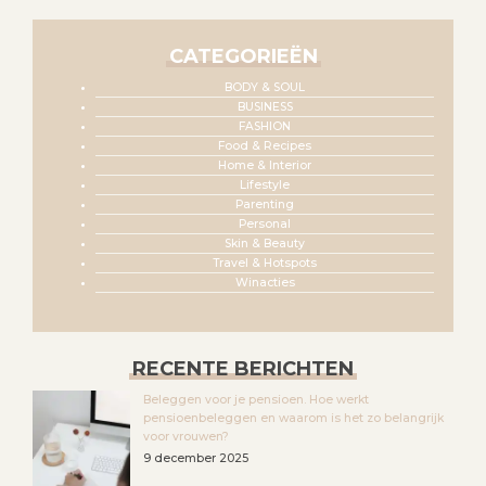
CATEGORIEËN
BODY & SOUL
BUSINESS
FASHION
Food & Recipes
Home & Interior
Lifestyle
Parenting
Personal
Skin & Beauty
Travel & Hotspots
Winacties
RECENTE BERICHTEN
Beleggen voor je pensioen. Hoe werkt
pensioenbeleggen en waarom is het zo belangrijk
voor vrouwen?
9 december 2025