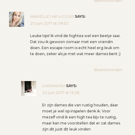
Beantwoorden
MARIËLLE | ME-LICIOUS
SAYS:
20 juni 2017 at 08:52
Leuke tips! Ik vind de hightea wel een beetje saai.
Dat zou ik gewoon zomaar met een vriendin
doen. Een escape room is echt heel erg leuk om
te doen, zeker als je met wat meer dames bent ;)
Beantwoorden
CASSANDRA
SAYS:
20 juni 2017 at 13:28
Er zijn dames die van rustig houden, daar
moet je wel op inspelen denk ik. Voor
mezelf vind ik een high tea bijv te rustig,
maar kan me voorstellen dat er zat dames
zijn dit juist dit leuk vinden