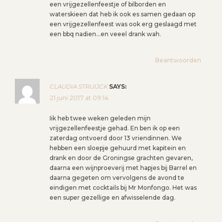
een vrijgezellenfeestje of bilborden en
waterskieen dat heb ik ook es samen gedaan op
een vrijgezellenfeest was ook erg geslaagd met
een bbq nadien…en veeel drank wah.
Beantwoorden
CLAUDIA STRUIJCK
SAYS:
21 juni 2017 at 09:14
Iik heb twee weken geleden mijn
vrijgezellenfeestje gehad. En ben ik op een
zaterdag ontvoerd door 13 vriendinnen. We
hebben een sloepje gehuurd met kapitein en
drank en door de Groningse grachten gevaren,
daarna een wijnproeverij met hapjes bij Barrel en
daarna gegeten om vervolgens de avond te
eindigen met cocktails bij Mr Monfongo. Het was
een super gezellige en afwisselende dag.