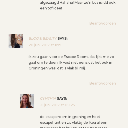
afgezaagd Hahaha! Maar zo’n bus is idd ook
een tof idee!
Beantwoorden
BLOG & BEAUTY
SAYS:
20 juni 2017 at 11:19
ik zou gaan voor de Escape Room, dat lijkt me zo
gaaf om te doen. Ik wist niet eens dat het ook in
Groningen was, dat is vlak bij mij.
Beantwoorden
CYNTHIA
SAYS:
21 juni 2017 at 09:25
de escaperoom in groningen heet
escapehunt en zit vlakbij de Ikea alleen