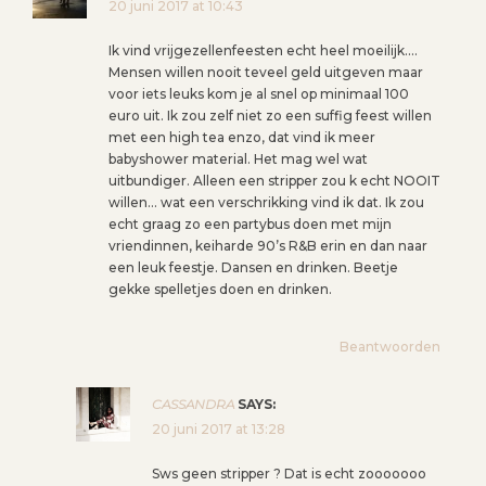
20 juni 2017 at 10:43
Ik vind vrijgezellenfeesten echt heel moeilijk….
Mensen willen nooit teveel geld uitgeven maar
voor iets leuks kom je al snel op minimaal 100
euro uit. Ik zou zelf niet zo een suffig feest willen
met een high tea enzo, dat vind ik meer
babyshower material. Het mag wel wat
uitbundiger. Alleen een stripper zou k echt NOOIT
willen… wat een verschrikking vind ik dat. Ik zou
echt graag zo een partybus doen met mijn
vriendinnen, keiharde 90’s R&B erin en dan naar
een leuk feestje. Dansen en drinken. Beetje
gekke spelletjes doen en drinken.
Beantwoorden
CASSANDRA
SAYS:
20 juni 2017 at 13:28
Sws geen stripper ? Dat is echt zooooooo