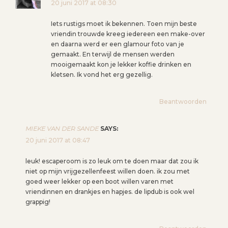
T
20 juni 2017 at 08:30
N
Iets rustigs moet ik bekennen. Toen mijn beste
A
vriendin trouwde kreeg iedereen een make-over
V
en daarna werd er een glamour foto van je
I
gemaakt. En terwijl de mensen werden
mooigemaakt kon je lekker koffie drinken en
G
kletsen. Ik vond het erg gezellig.
A
T
Beantwoorden
I
E
MIEKE VAN DER SANDE
SAYS:
20 juni 2017 at 08:47
leuk! escaperoom is zo leuk om te doen maar dat zou ik
niet op mijn vrijgezellenfeest willen doen. ik zou met
goed weer lekker op een boot willen varen met
vriendinnen en drankjes en hapjes. de lipdub is ook wel
grappig!