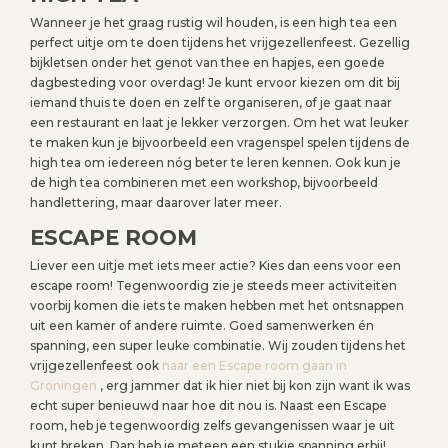
Wanneer je het graag rustig wil houden, is een high tea een
perfect uitje om te doen tijdens het vrijgezellenfeest. Gezellig
bijkletsen onder het genot van thee en hapjes, een goede
dagbesteding voor overdag! Je kunt ervoor kiezen om dit bij
iemand thuis te doen en zelf te organiseren, of je gaat naar
een restaurant en laat je lekker verzorgen. Om het wat leuker
te maken kun je bijvoorbeeld een vragenspel spelen tijdens de
high tea om iedereen nóg beter te leren kennen. Ook kun je
de high tea combineren met een workshop, bijvoorbeeld
handlettering, maar daarover later meer.
ESCAPE ROOM
Liever een uitje met iets meer actie? Kies dan eens voor een
escape room! Tegenwoordig zie je steeds meer activiteiten
voorbij komen die iets te maken hebben met het ontsnappen
uit een kamer of andere ruimte. Goed samenwerken én
spanning, een super leuke combinatie. Wij zouden tijdens het
vrijgezellenfeest ook
naar een Escape room gaan in
Groningen
, erg jammer dat ik hier niet bij kon zijn want ik was
echt super benieuwd naar hoe dit nou is. Naast een Escape
room, heb je tegenwoordig zelfs gevangenissen waar je uit
kunt breken. Dan heb je meteen een stukje spanning erbij!