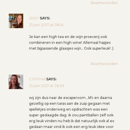
Beantwoorden
JODY
SAYS:
21 juni 2017 at 08:14
Je kan een high tea en de wijn proeverij ook
combineren in een high wine! Allemaal hapjes
met bijpassende glaasjes wijn.. Ook superleuk! :)
Beantwoorden
CYNTHIA
SAYS:
21 juni 2017 at 08:59
wij zijn dus naar de escaperoom , kfc en daarna
gezellig op een taras aan de zuip gegaan met
spelletjes onderweg en opdrachten was een
super geslaagde dag. ik zou paintballen zelf ook
erg leuk vinden nu heb ik dat natuurlijk ook al es
gedaan maar vind ik ook een erg leuk idee voor