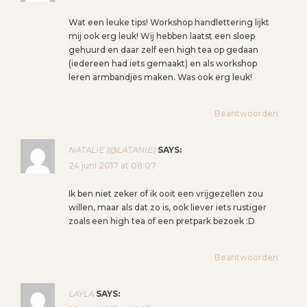
Wat een leuke tips! Workshop handlettering lijkt
mij ook erg leuk! Wij hebben laatst een sloep
gehuurd en daar zelf een high tea op gedaan
(iedereen had iets gemaakt) en als workshop
leren armbandjes maken. Was ook erg leuk!
Beantwoorden
NATALIE (@LATANIE)
SAYS:
24 juni 2017 at 08:07
Ik ben niet zeker of ik ooit een vrijgezellen zou
willen, maar als dat zo is, ook liever iets rustiger
zoals een high tea of een pretpark bezoek :D
Beantwoorden
LAYLA
SAYS: