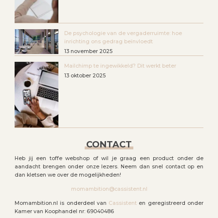
De psychologie van de vergaderruimte: hoe
inrichting ons gedrag beïnvloedt
13 november 2025
Mailchimp te ingewikkeld? Dit werkt beter
13 oktober 2025
CONTACT
Heb jij een toffe webshop of wil je graag een product onder de
aandacht brengen onder onze lezers. Neem dan snel contact op en
dan kletsen we over de mogelijkheden!
momambition@cassistent.nl
Momambition.nl is onderdeel van
Cassistent
en geregistreerd onder
Kamer van Koophandel nr: 69040486