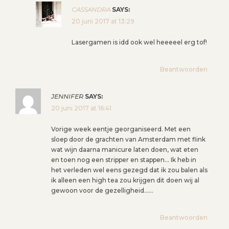
CASSANDRA
SAYS:
20 juni 2017 at 13:29
Lasergamen is idd ook wel heeeeel erg tof!
Beantwoorden
JENNIFER
SAYS:
20 juni 2017 at 16:41
Vorige week eentje georganiseerd. Met een
sloep door de grachten van Amsterdam met flink
wat wijn daarna manicure laten doen, wat eten
en toen nog een stripper en stappen… Ik heb in
het verleden wel eens gezegd dat ik zou balen als
ik alleen een high tea zou krijgen dit doen wij al
gewoon voor de gezelligheid……
Beantwoorden