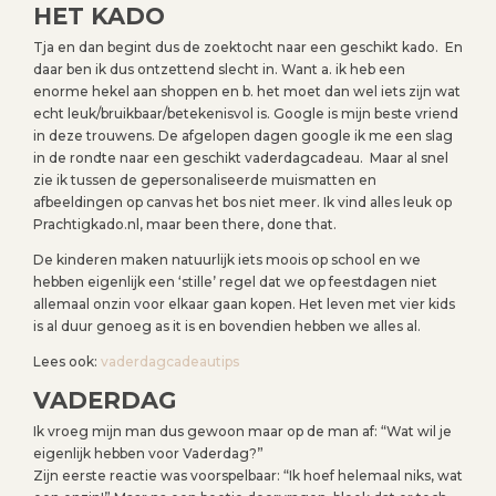
HET KADO
Tja en dan begint dus de zoektocht naar een geschikt kado. En
daar ben ik dus ontzettend slecht in. Want a. ik heb een
enorme hekel aan shoppen en b. het moet dan wel iets zijn wat
echt leuk/bruikbaar/betekenisvol is. Google is mijn beste vriend
in deze trouwens. De afgelopen dagen google ik me een slag
in de rondte naar een geschikt vaderdagcadeau. Maar al snel
zie ik tussen de gepersonaliseerde muismatten en
afbeeldingen op canvas het bos niet meer. Ik vind alles leuk op
Prachtigkado.nl, maar been there, done that.
De kinderen maken natuurlijk iets moois op school en we
hebben eigenlijk een ‘stille’ regel dat we op feestdagen niet
allemaal onzin voor elkaar gaan kopen. Het leven met vier kids
is al duur genoeg as it is en bovendien hebben we alles al.
Lees ook:
vaderdagcadeautips
VADERDAG
Ik vroeg mijn man dus gewoon maar op de man af: “Wat wil je
eigenlijk hebben voor Vaderdag?”
Zijn eerste reactie was voorspelbaar: “Ik hoef helemaal niks, wat