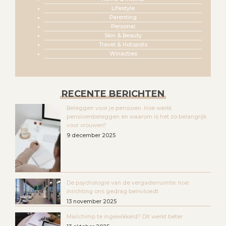
Lifestyle
Parenting
Personal
Skin & Beauty
Travel & Hotspots
Winacties
RECENTE BERICHTEN
Beleggen voor je pensioen. Hoe werkt
pensioenbeleggen en waarom is het zo belangrijk
voor vrouwen?
9 december 2025
De psychologie van de vergaderruimte: hoe
inrichting ons gedrag beïnvloedt
13 november 2025
Mailchimp te ingewikkeld? Dit werkt beter