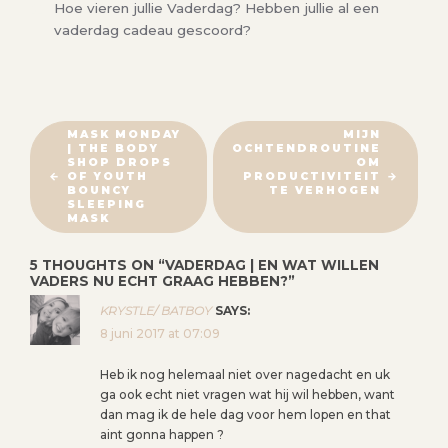
Hoe vieren jullie Vaderdag? Hebben jullie al een
vaderdag cadeau gescoord?
B
MASK MONDAY
MIJN
| THE BODY
OCHTENDROUTINE
E
SHOP DROPS
OM
R
OF YOUTH
PRODUCTIVITEIT
BOUNCY
TE VERHOGEN
I
SLEEPING
MASK
C
H
5 THOUGHTS ON “
VADERDAG | EN WAT WILLEN
T
VADERS NU ECHT GRAAG HEBBEN?
”
N
KRYSTLE/ BATBOY
SAYS:
A
8 juni 2017 at 07:09
V
Heb ik nog helemaal niet over nagedacht en uk
I
ga ook echt niet vragen wat hij wil hebben, want
G
dan mag ik de hele dag voor hem lopen en that
A
aint gonna happen ?