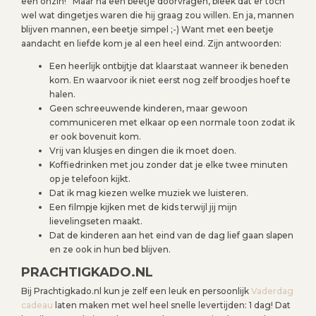
een onzin!” Maar na een beetje doorvragen, bleek dat er toch
wel wat dingetjes waren die hij graag zou willen. En ja, mannen
blijven mannen, een beetje simpel ;-) Want met een beetje
aandacht en liefde kom je al een heel eind. Zijn antwoorden:
Een heerlijk ontbijtje dat klaarstaat wanneer ik beneden
kom. En waarvoor ik niet eerst nog zelf broodjes hoef te
halen.
Geen schreeuwende kinderen, maar gewoon
communiceren met elkaar op een normale toon zodat ik
er ook bovenuit kom.
Vrij van klusjes en dingen die ik moet doen.
Koffiedrinken met jou zonder dat je elke twee minuten
op je telefoon kijkt.
Dat ik mag kiezen welke muziek we luisteren.
Een filmpje kijken met de kids terwijl jij mijn
lievelingseten maakt.
Dat de kinderen aan het eind van de dag lief gaan slapen
en ze ook in hun bed blijven.
PRACHTIGKADO.NL
Bij Prachtigkado.nl kun je zelf een leuk en persoonlijk
Vaderdag
cadeau
laten maken met wel heel snelle levertijden: 1 dag! Dat