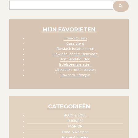
Zoeken
MIJN FAVORIETEN
InteriorQueen
Cassistent
Flawlash locatie haren
Flawlash locatie Enschede
Jortt Boekhouden
Edelsteensieraden
Uitpakken met inpakken
Lowcarb Lifestyle
CATEGORIEËN
BODY & SOUL
BUSINESS
FASHION
Food & Recipes
Home & Interior