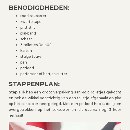
BENODIGDHEDEN:
rood pakpapier
zwarte tape
pritt stift
plakband
schaar
3 rolletjes Rolo08
karton
stukje touw
pen
potlood
perforator of hartjes cutter
STAPPENPLAN:
Stap 1:
Ik heb een groot verpakking aan Rolo rolletjes gekocht
en heb de wikkel voorzichtig van een rolletje afgehaald en plat
op het pakpapier neergelegd. Met een potlood heb ik de lijnen
overgetrokken op het pakpapier en dit daarna nog 3 keer
herhaalt.