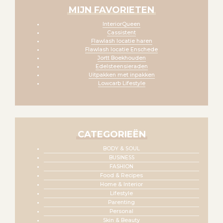
MIJN FAVORIETEN
InteriorQueen
Cassistent
Flawlash locatie haren
Flawlash locatie Enschede
Jortt Boekhouden
Edelsteensieraden
Uitpakken met inpakken
Lowcarb Lifestyle
CATEGORIEËN
BODY & SOUL
BUSINESS
FASHION
Food & Recipes
Home & Interior
Lifestyle
Parenting
Personal
Skin & Beauty