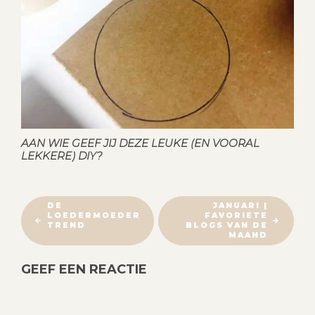
AAN WIE GEEF JIJ DEZE LEUKE (EN VOORAL
LEKKERE) DIY?
B
DE
JANUARI |
LOEDERMOEDER
FAVORIETE
E
TREND
BLOGS VAN DE
R
MAAND
I
GEEF EEN REACTIE
C
H
T