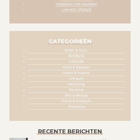
Uitpakken met inpakken
Lowcarb Lifestyle
CATEGORIEËN
BODY & SOUL
BUSINESS
FASHION
Food & Recipes
Home & Interior
Lifestyle
Parenting
Personal
Skin & Beauty
Travel & Hotspots
Winacties
RECENTE BERICHTEN