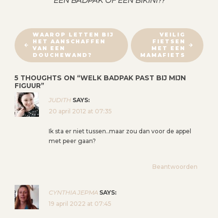
EEN BADPAK OF EEN BIKINI??
B
WAAROP LETTEN BIJ
VEILIG
HET AANSCHAFFEN
FIETSEN
E
VAN EEN
MET EEN
R
DOUCHEWAND?
MAMAFIETS
I
5 THOUGHTS ON “
WELK BADPAK PAST BIJ MIJN
C
FIGUUR
”
H
JUDITH
SAYS:
T
20 april 2012 at 07:35
N
A
Ik sta er niet tussen..maar zou dan voor de appel
V
met peer gaan?
I
G
Beantwoorden
A
T
CYNTHIA JEPMA
SAYS:
I
19 april 2022 at 07:45
E