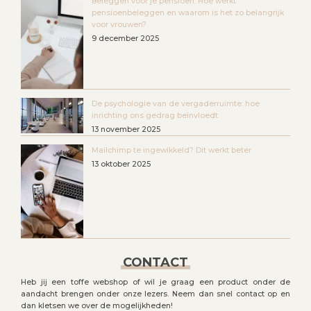
Beleggen voor je pensioen. Hoe werkt
pensioenbeleggen en waarom is het zo belangrijk
voor vrouwen?
9 december 2025
De psychologie van de vergaderruimte: hoe
inrichting ons gedrag beïnvloedt
13 november 2025
Mailchimp te ingewikkeld? Dit werkt beter
13 oktober 2025
CONTACT
Heb jij een toffe webshop of wil je graag een product onder de
aandacht brengen onder onze lezers. Neem dan snel contact op en
dan kletsen we over de mogelijkheden!