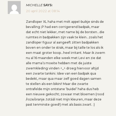
MICHELLE
SAYS:
20 april 2022 at 08:14
Zandloper XL haha met mét appel-buikje sinds de
bevalling ;P had een corrigerend badpak, maar
dat echt niet lekker, met name bij de borsten…die
ruimtes in badpakken zijn vaak te klein…zoals het
zandloper figuur al aangeeft zitten badpakken
boven en onder te strak, maar bij taille te los als ik
een maat groter koop…heel irritant. Maar ik zwem
nu al 16 maanden elke week met Levi en zie dat
alle mama’s moeite hebben met de juiste
zwemkleding vinden ^_^ droeg hiervoor altijd
een zwarte tankini. Idee van een badpak qua
bedekt, maar qua maar zelf goed dagen samen
te stellen als een bikini! Maar die zwarte
ontrafelde mijn ontstane ‘buidel’ haha dus heb
een nieuwe gekocht; zowaar met bloemen (rood
/roze/oranje..totáál niet mijn kleuren, maar deze
past tenminste goed!) met als basis zwart. :)