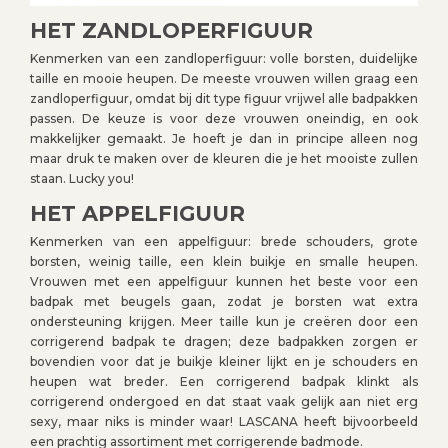
HET ZANDLOPERFIGUUR
Kenmerken van een zandloperfiguur: volle borsten, duidelijke
taille en mooie heupen. De meeste vrouwen willen graag een
zandloperfiguur, omdat bij dit type figuur vrijwel alle badpakken
passen. De keuze is voor deze vrouwen oneindig, en ook
makkelijker gemaakt. Je hoeft je dan in principe alleen nog
maar druk te maken over de kleuren die je het mooiste zullen
staan. Lucky you!
HET APPELFIGUUR
Kenmerken van een appelfiguur: brede schouders, grote
borsten, weinig taille, een klein buikje en smalle heupen.
Vrouwen met een appelfiguur kunnen het beste voor een
badpak met beugels gaan, zodat je borsten wat extra
ondersteuning krijgen. Meer taille kun je creëren door een
corrigerend badpak te dragen; deze badpakken zorgen er
bovendien voor dat je buikje kleiner lijkt en je schouders en
heupen wat breder. Een corrigerend badpak klinkt als
corrigerend ondergoed en dat staat vaak gelijk aan niet erg
sexy, maar niks is minder waar! LASCANA heeft bijvoorbeeld
een prachtig assortiment met corrigerende badmode.