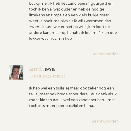
Lucky me , ik heb het zandlopers figuurtje :) en
toch ik ben al wat ouder en heb de nodige
littekens en rimpels en een klein buikje maar
weet je boeit me niks als ik wil zwemmen dan
zwem ik …en wie er niet na wil kijken loert de
andere kant maar op hahaha ik leef ma 1 x en doe
lekker waar ik zin in heb…
Beantwoorden
JESSICA
SAYS:
19 april 2022 at 16:23
Ik heb wel een buik(je) maar ook zeker nog een
taille, maar ook brede schouders… dus denk als ik
moet kiezen dat ik wel een zandloper ben… met
toch iets meer peer buik/billen haha…
Beantwoorden