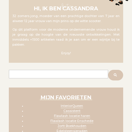
About me
HI, IK BEN CASSANDRA
32 zomers jong, moeder van een prachtige dochter van 7 jaar en
alweer 12 jaar vrouw van mijn prins op de witte scooter.
Op dit platform voor de moderne ondernemende vrouw houd ik
je graag op de hoogte van de nieuwste ontwikkelingen. Met
inmiddels +1500 artikelen raad ik je aan om er een wijntje bij te
pakken.
Enjoy!
Zoeken
MIJN FAVORIETEN
InteriorQueen
Cassistent
Flawlash locatie haren
Flawlash locatie Enschede
Jortt Boekhouden
Edelsteensieraden