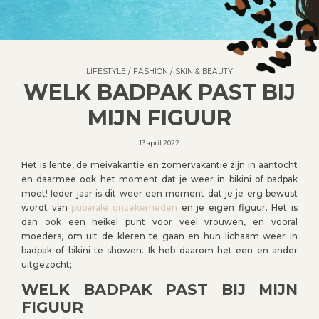
LIFESTYLE
/
FASHION
/
SKIN & BEAUTY
WELK BADPAK PAST BIJ
MIJN FIGUUR
13 april 2022
Het is lente, de meivakantie en zomervakantie zijn in aantocht
en daarmee ook het moment dat je weer in bikini of badpak
moet! Ieder jaar is dit weer een moment dat je je erg bewust
wordt van
puberale onzekerheden
en je eigen figuur. Het is
dan ook een heikel punt voor veel vrouwen, en vooral
moeders, om uit de kleren te gaan en hun lichaam weer in
badpak of bikini te showen. Ik heb daarom het een en ander
uitgezocht;
WELK BADPAK PAST BIJ MIJN
FIGUUR