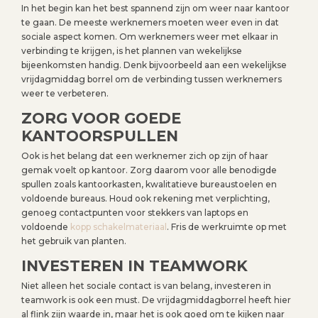
In het begin kan het best spannend zijn om weer naar kantoor
te gaan. De meeste werknemers moeten weer even in dat
sociale aspect komen. Om werknemers weer met elkaar in
verbinding te krijgen, is het plannen van wekelijkse
bijeenkomsten handig. Denk bijvoorbeeld aan een wekelijkse
vrijdagmiddag borrel om de verbinding tussen werknemers
weer te verbeteren.
ZORG VOOR GOEDE
KANTOORSPULLEN
Ook is het belang dat een werknemer zich op zijn of haar
gemak voelt op kantoor. Zorg daarom voor alle benodigde
spullen zoals kantoorkasten, kwalitatieve bureaustoelen en
voldoende bureaus. Houd ook rekening met verplichting,
genoeg contactpunten voor stekkers van laptops en
voldoende
kopp schakelmateriaal
. Fris de werkruimte op met
het gebruik van planten.
INVESTEREN IN TEAMWORK
Niet alleen het sociale contact is van belang, investeren in
teamwork is ook een must. De vrijdagmiddagborrel heeft hier
al flink zijn waarde in, maar het is ook goed om te kijken naar