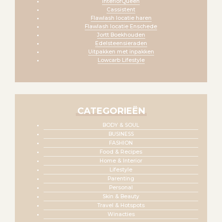
InteriorQueen
Cassistent
Flawlash locatie haren
Flawlash locatie Enschede
Jortt Boekhouden
Edelsteensieraden
Uitpakken met inpakken
Lowcarb Lifestyle
CATEGORIEËN
BODY & SOUL
BUSINESS
FASHION
Food & Recipes
Home & Interior
Lifestyle
Parenting
Personal
Skin & Beauty
Travel & Hotspots
Winacties