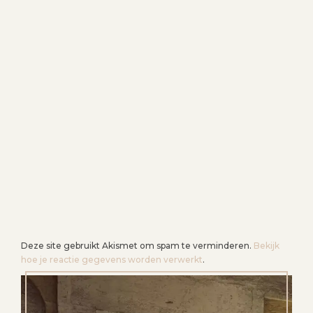
I
G
A
T
I
E
Deze site gebruikt Akismet om spam te verminderen.
Bekijk
hoe je reactie gegevens worden verwerkt
.