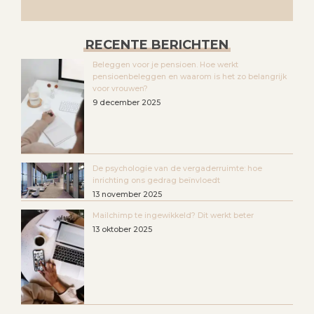
RECENTE BERICHTEN
Beleggen voor je pensioen. Hoe werkt
pensioenbeleggen en waarom is het zo belangrijk
voor vrouwen?
9 december 2025
De psychologie van de vergaderruimte: hoe
inrichting ons gedrag beïnvloedt
13 november 2025
Mailchimp te ingewikkeld? Dit werkt beter
13 oktober 2025