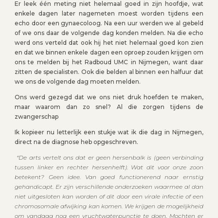
Er leek één meting niet helemaal goed in zijn hoofdje, wat
enkele dagen later nagemeten moest worden tijdens een
echo door een gynaecoloog. Na een uur werden we al gebeld
of we ons daar de volgende dag konden melden. Na die echo
werd ons verteld dat ook hij het niet helemaal goed kon zien
en dat we binnen enkele dagen een oproep zouden krijgen om
ons te melden bij het Radboud UMC in Nijmegen, want daar
zitten de specialisten. Ook die belden al binnen een halfuur dat
we ons de volgende dag moeten melden.
Ons werd gezegd dat we ons niet druk hoefden te maken,
maar waarom dan zo snel? Al die zorgen tijdens de
zwangerschap
Ik kopieer nu letterlijk een stukje wat ik die dag in Nijmegen,
direct na de diagnose heb opgeschreven.
“De arts vertelt ons dat er geen hersenbalk is (geen verbinding
tussen linker en rechter hersenhelft). Wat dit voor onze zoon
betekent? Geen idee. Van goed functionerend naar ernstig
gehandicapt. Er zijn verschillende onderzoeken waarmee al dan
niet uitgesloten kan worden of dit door een virale infectie of een
chromosomale afwijking kan komen. We krijgen de mogelijkheid
om vandaag nog een vruchtwaterpunctie te doen. Mochten er