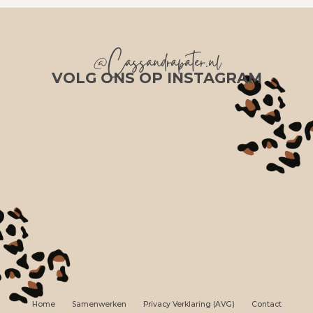
@Cassandrapater.nl
VOLG ONS OP INSTAGRAM
Home
Samenwerken
Privacy Verklaring (AVG)
Contact