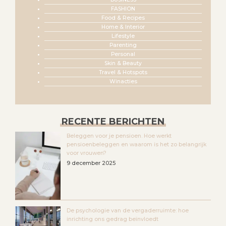
FASHION
Food & Recipes
Home & Interior
Lifestyle
Parenting
Personal
Skin & Beauty
Travel & Hotspots
Winacties
RECENTE BERICHTEN
Beleggen voor je pensioen. Hoe werkt
pensioenbeleggen en waarom is het zo belangrijk
voor vrouwen?
9 december 2025
De psychologie van de vergaderruimte: hoe
inrichting ons gedrag beïnvloedt