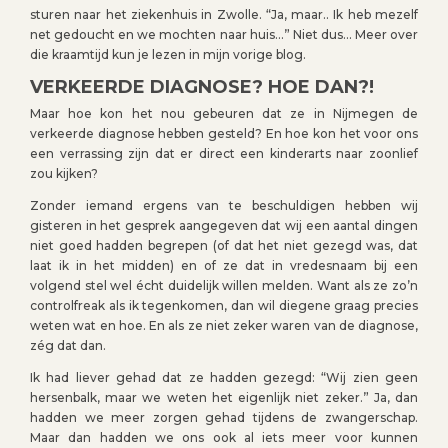
sturen naar het ziekenhuis in Zwolle. “Ja, maar.. Ik heb mezelf
net gedoucht en we mochten naar huis…” Niet dus… Meer over
die kraamtijd kun je lezen in mijn vorige blog.
VERKEERDE DIAGNOSE? HOE DAN?!
Maar hoe kon het nou gebeuren dat ze in Nijmegen de
verkeerde diagnose hebben gesteld? En hoe kon het voor ons
een verrassing zijn dat er direct een kinderarts naar zoonlief
zou kijken?
Zonder iemand ergens van te beschuldigen hebben wij
gisteren in het gesprek aangegeven dat wij een aantal dingen
niet goed hadden begrepen (of dat het niet gezegd was, dat
laat ik in het midden) en of ze dat in vredesnaam bij een
volgend stel wel écht duidelijk willen melden. Want als ze zo’n
controlfreak als ik tegenkomen, dan wil diegene graag precies
weten wat en hoe. En als ze niet zeker waren van de diagnose,
zég dat dan.
Ik had liever gehad dat ze hadden gezegd: “Wij zien geen
hersenbalk, maar we weten het eigenlijk niet zeker.” Ja, dan
hadden we meer zorgen gehad tijdens de zwangerschap.
Maar dan hadden we ons ook al iets meer voor kunnen