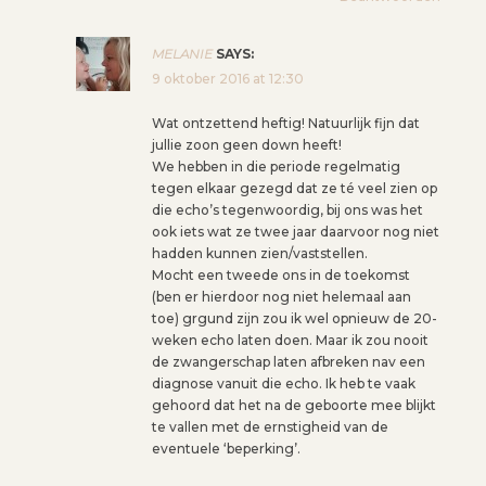
MELANIE
SAYS:
9 oktober 2016 at 12:30
Wat ontzettend heftig! Natuurlijk fijn dat
jullie zoon geen down heeft!
We hebben in die periode regelmatig
tegen elkaar gezegd dat ze té veel zien op
die echo’s tegenwoordig, bij ons was het
ook iets wat ze twee jaar daarvoor nog niet
hadden kunnen zien/vaststellen.
Mocht een tweede ons in de toekomst
(ben er hierdoor nog niet helemaal aan
toe) grgund zijn zou ik wel opnieuw de 20-
weken echo laten doen. Maar ik zou nooit
de zwangerschap laten afbreken nav een
diagnose vanuit die echo. Ik heb te vaak
gehoord dat het na de geboorte mee blijkt
te vallen met de ernstigheid van de
eventuele ‘beperking’.