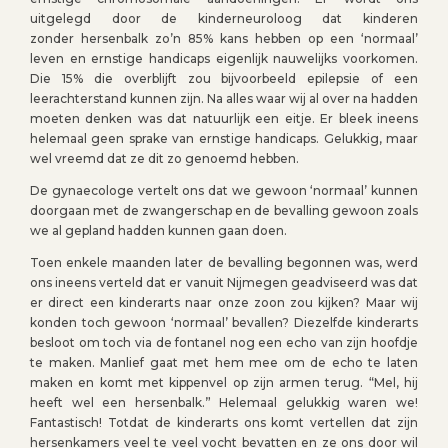
uitgelegd door de kinderneuroloog dat kinderen
zonder hersenbalk zo’n 85% kans hebben op een ‘normaal’
leven en ernstige handicaps eigenlijk nauwelijks voorkomen.
Die 15% die overblijft zou bijvoorbeeld epilepsie of een
leerachterstand kunnen zijn. Na alles waar wij al over na hadden
moeten denken was dat natuurlijk een eitje. Er bleek ineens
helemaal geen sprake van ernstige handicaps. Gelukkig, maar
wel vreemd dat ze dit zo genoemd hebben.
De gynaecologe vertelt ons dat we gewoon ‘normaal’ kunnen
doorgaan met de zwangerschap en de bevalling gewoon zoals
we al gepland hadden kunnen gaan doen.
Toen enkele maanden later de bevalling begonnen was, werd
ons ineens verteld dat er vanuit Nijmegen geadviseerd was dat
er direct een kinderarts naar onze zoon zou kijken? Maar wij
konden toch gewoon ‘normaal’ bevallen? Diezelfde kinderarts
besloot om toch via de fontanel nog een echo van zijn hoofdje
te maken. Manlief gaat met hem mee om de echo te laten
maken en komt met kippenvel op zijn armen terug. “Mel, hij
heeft wel een hersenbalk.” Helemaal gelukkig waren we!
Fantastisch! Totdat de kinderarts ons komt vertellen dat zijn
hersenkamers veel te veel vocht bevatten en ze ons door wil