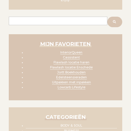
Enjoy!
Zoeken
MIJN FAVORIETEN
InteriorQueen
Cassistent
Flawlash locatie haren
Flawlash locatie Enschede
Jortt Boekhouden
Edelsteensieraden
Uitpakken met inpakken
Lowcarb Lifestyle
CATEGORIEËN
BODY & SOUL
BUSINESS