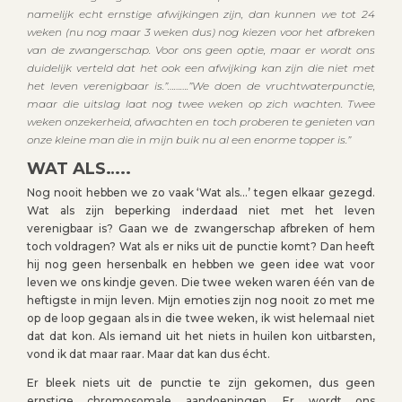
namelijk echt ernstige afwijkingen zijn, dan kunnen we tot 24
weken (nu nog maar 3 weken dus) nog kiezen voor het afbreken
van de zwangerschap. Voor ons geen optie, maar er wordt ons
duidelijk verteld dat het ook een afwijking kan zijn die niet met
het leven verenigbaar is.”……….”We doen de vruchtwaterpunctie,
maar die uitslag laat nog twee weken op zich wachten. Twee
weken onzekerheid, afwachten en toch proberen te genieten van
onze kleine man die in mijn buik nu al een enorme topper is.”
WAT ALS…..
Nog nooit hebben we zo vaak ‘Wat als…’ tegen elkaar gezegd.
Wat als zijn beperking inderdaad niet met het leven
verenigbaar is? Gaan we de zwangerschap afbreken of hem
toch voldragen? Wat als er niks uit de punctie komt? Dan heeft
hij nog geen hersenbalk en hebben we geen idee wat voor
leven we ons kindje geven. Die twee weken waren één van de
heftigste in mijn leven. Mijn emoties zijn nog nooit zo met me
op de loop gegaan als in die twee weken, ik wist helemaal niet
dat dat kon. Als iemand uit het niets in huilen kon uitbarsten,
vond ik dat maar raar. Maar dat kan dus écht.
Er bleek niets uit de punctie te zijn gekomen, dus geen
ernstige chromosomale aandoeningen. Er wordt ons