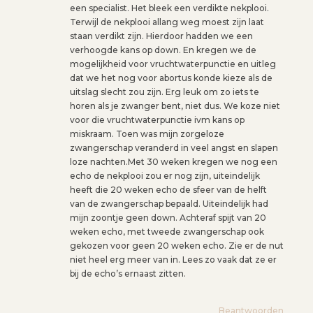
een specialist. Het bleek een verdikte nekplooi.
Terwijl de nekplooi allang weg moest zijn laat
staan verdikt zijn. Hierdoor hadden we een
verhoogde kans op down. En kregen we de
mogelijkheid voor vruchtwaterpunctie en uitleg
dat we het nog voor abortus konde kieze als de
uitslag slecht zou zijn. Erg leuk om zo iets te
horen als je zwanger bent, niet dus. We koze niet
voor die vruchtwaterpunctie ivm kans op
miskraam. Toen was mijn zorgeloze
zwangerschap veranderd in veel angst en slapen
loze nachten.Met 30 weken kregen we nog een
echo de nekplooi zou er nog zijn, uiteindelijk
heeft die 20 weken echo de sfeer van de helft
van de zwangerschap bepaald. Uiteindelijk had
mijn zoontje geen down. Achteraf spijt van 20
weken echo, met tweede zwangerschap ook
gekozen voor geen 20 weken echo. Zie er de nut
niet heel erg meer van in. Lees zo vaak dat ze er
bij de echo’s ernaast zitten.
Beantwoorden