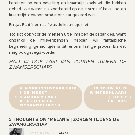
bereiden op een bevalling en kraamtijd zoals wij die hebben
gehad. We waren nu voorbereid op de ‘normale’ bevalling en
kraamtijd, gewoon omdat ons dat gezegd was.
En tja.. Echt ‘normaal’ was de kraamtijd niet.
Tot slot ook voor de mensen uit Nijmegen de bedankjes. Want
ondanks de misverstanden hebben wij fantastische
begeleiding gehad tijdens dit enorm lastige proces. En dat
mag ook gezegd worden!
HAD JIJ OOK LAST VAN ZORGEN TIJDENS DE
ZWANGERSCHAP?
B
KINDERFYSIOTHERAPIE
IS JOUW HUIS
| DE MEEST
WINTERKLAAR?
E
VOORKOMENDE
| TIPS +
R
KLACHTEN EN
TRENDS
BEHANDELINGEN
I
C
5 THOUGHTS ON “
MELANIE | ZORGEN TIJDENS DE
H
ZWANGERSCHAP
”
T
VLIJTIG LIESJE
SAYS: