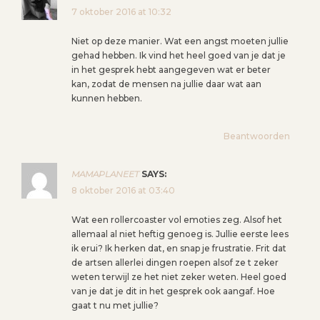
N
7 oktober 2016 at 10:32
A
Niet op deze manier. Wat een angst moeten jullie
V
gehad hebben. Ik vind het heel goed van je dat je
I
in het gesprek hebt aangegeven wat er beter
G
kan, zodat de mensen na jullie daar wat aan
kunnen hebben.
A
T
I
Beantwoorden
E
MAMAPLANEET
SAYS:
8 oktober 2016 at 03:40
Wat een rollercoaster vol emoties zeg. Alsof het
allemaal al niet heftig genoeg is. Jullie eerste lees
ik erui? Ik herken dat, en snap je frustratie. Frit dat
de artsen allerlei dingen roepen alsof ze t zeker
weten terwijl ze het niet zeker weten. Heel goed
van je dat je dit in het gesprek ook aangaf. Hoe
gaat t nu met jullie?