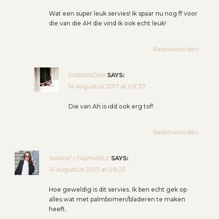
Wat een super leuk servies! Ik spaar nu nog ff voor
die van die AH die vind ik ook echt leuk!
Beantwoorden
CASSANDRA
SAYS:
14 augustus 2017 at 09:37
Die van Ah is idd ook erg tof!
Beantwoorden
NANNE | FASHIABLE
SAYS:
14 augustus 2017 at 09:25
Hoe geweldig is dit servies. Ik ben echt gek op
alles wat met palmbomen/bladeren te maken
heeft.