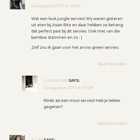
N
14 augustus 2017 at 08:52
A
V
Wat een leuk jungle servies! Wij waren gisteren
I
uit eten bij Asian Bite en daar hebben ze behang
dat perfect past bij dit servies. Ook met van die
G
bamboe stammen en zo : )
A
T
Zelf zou ik gaan voor het arrow green servies.
I
E
Beantwoorden
CASSANDRA
SAYS:
14 augustus 2017 at 09:36
Klinkt als een mooi servies! Heb je lekker
gegeten?
Beantwoorden
ELLES
SAYS: