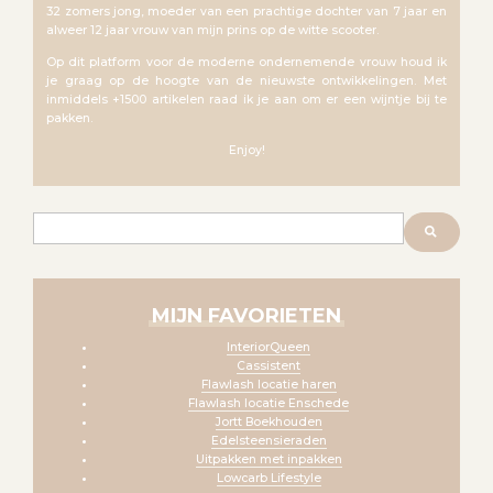
32 zomers jong, moeder van een prachtige dochter van 7 jaar en
alweer 12 jaar vrouw van mijn prins op de witte scooter.
Op dit platform voor de moderne ondernemende vrouw houd ik
je graag op de hoogte van de nieuwste ontwikkelingen. Met
inmiddels +1500 artikelen raad ik je aan om er een wijntje bij te
pakken.
Enjoy!
Zoeken
MIJN FAVORIETEN
InteriorQueen
Cassistent
Flawlash locatie haren
Flawlash locatie Enschede
Jortt Boekhouden
Edelsteensieraden
Uitpakken met inpakken
Lowcarb Lifestyle