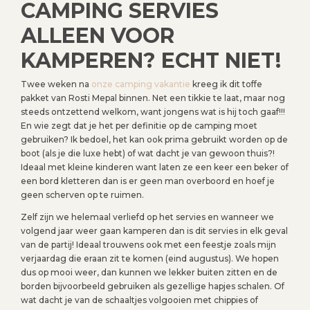
CAMPING SERVIES
ALLEEN VOOR
KAMPEREN? ECHT NIET!
Twee weken na
onze camping vakantie
kreeg ik dit toffe
pakket van Rosti Mepal binnen. Net een tikkie te laat, maar nog
steeds ontzettend welkom, want jongens wat is hij toch gaaf!!!
En wie zegt dat je het per definitie op de camping moet
gebruiken? Ik bedoel, het kan ook prima gebruikt worden op de
boot (als je die luxe hebt) of wat dacht je van gewoon thuis?!
Ideaal met kleine kinderen want laten ze een keer een beker of
een bord kletteren dan is er geen man overboord en hoef je
geen scherven op te ruimen.
Zelf zijn we helemaal verliefd op het servies en wanneer we
volgend jaar weer gaan kamperen dan is dit servies in elk geval
van de partij! Ideaal trouwens ook met een feestje zoals mijn
verjaardag die eraan zit te komen (eind augustus). We hopen
dus op mooi weer, dan kunnen we lekker buiten zitten en de
borden bijvoorbeeld gebruiken als gezellige hapjes schalen. Of
wat dacht je van de schaaltjes volgooien met chippies of