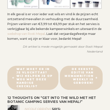
In elk geval is er voor ieder wat wils en vind ik de prijzen echt
ontzettend meevallen in verhouding met de duurzaamheid.
Prijzen variëren van €3,99 tot €6,99 per stuk en het servies is
verkrijgbaar bij alle bekende kampeerwinkels en uiteraard in de
webshop van Rosti Mepal
. Laat dat verjaardagsfeestje maar
komen, want wij zijn er klaar voor, bedankt Mepal!
Dit artikel is mede mogelijk gemaakt door Rosti Mepal
Nederland
B
WAT MOET ER IN
DE EERSTE
JE VLUCHTTAS?
EDITIE VAN
E
WIJ HELPEN JE OP
MOMAMBITION
R
WEG MET DEZE
WEEKLY IS
HANDIGE
GEBOREN!
I
CKECKLIST
C
12 THOUGHTS ON “
GET INTO THE WILD MET HET
H
BOTANIC CAMPING SERVIES VAN MEPAL!
”
T
NICOLE ORRIËNS
SAYS: