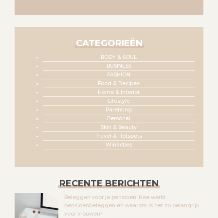
CATEGORIEËN
BODY & SOUL
BUSINESS
FASHION
Food & Recipes
Home & Interior
Lifestyle
Parenting
Personal
Skin & Beauty
Travel & Hotspots
Winacties
RECENTE BERICHTEN
Beleggen voor je pensioen. Hoe werkt
pensioenbeleggen en waarom is het zo belangrijk
voor vrouwen?