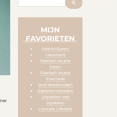
MIJN
FAVORIETEN
InteriorQueen
Cassistent
Flawlash locatie
haren
Flawlash locatie
Enschede
Jortt Boekhouden
Edelsteensieraden
Uitpakken met
nner
inpakken
Lowcarb Lifestyle