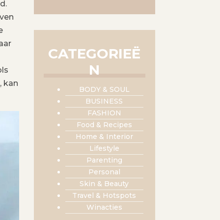
d.
even
e
aar
CATEGORIEË
N
ols
, kan
BODY & SOUL
BUSINESS
FASHION
Food & Recipes
Home & Interior
Lifestyle
Parenting
Personal
Skin & Beauty
Travel & Hotspots
Winacties