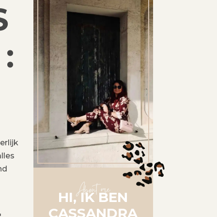
S
:
rlijk
lles
nd
About me
HI, IK BEN
CASSANDRA