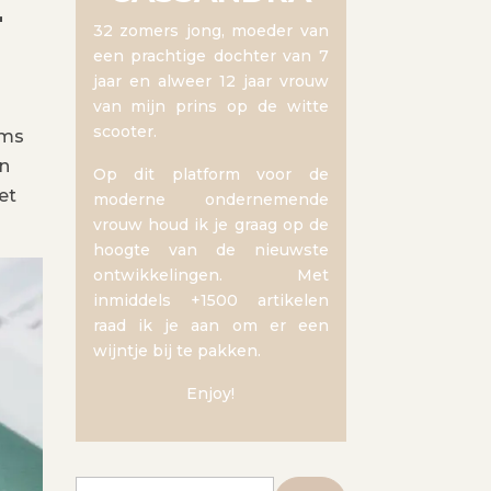
E
32 zomers jong, moeder van
een prachtige dochter van 7
jaar en alweer 12 jaar vrouw
van mijn prins op de witte
scooter.
oms
en
Op dit platform voor de
et
moderne ondernemende
vrouw houd ik je graag op de
hoogte van de nieuwste
ontwikkelingen. Met
inmiddels +1500 artikelen
raad ik je aan om er een
wijntje bij te pakken.
Enjoy!
Zoeken