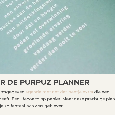
R DE PURPUZ PLANNER
vormgegeven
agenda met net dat beetje extra
die een
heeft. Een lifecoach op papier. Maar deze prachtige pla
tje zo fantastisch was gebleven..