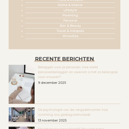
Home & Interior
Lifestyle
Parenting
Personal
Skin & Beauty
Travel & Hotspots
Winacties
RECENTE BERICHTEN
Beleggen voor je pensioen. Hoe werkt
pensioenbeleggen en waarom is het zo belangrijk
voor vrouwen?
9 december 2025
De psychologie van de vergaderruimte: hoe
inrichting ons gedrag beïnvloedt
13 november 2025