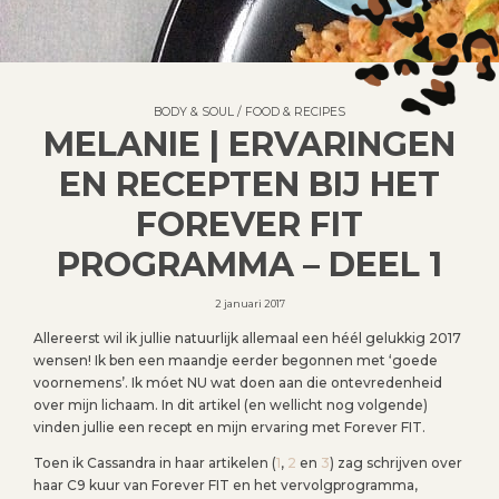
BODY & SOUL
/
FOOD & RECIPES
MELANIE | ERVARINGEN
EN RECEPTEN BIJ HET
FOREVER FIT
PROGRAMMA – DEEL 1
2 januari 2017
Allereerst wil ik jullie natuurlijk allemaal een héél gelukkig 2017
wensen! Ik ben een maandje eerder begonnen met ‘goede
voornemens’. Ik móet NU wat doen aan die ontevredenheid
over mijn lichaam. In dit artikel (en wellicht nog volgende)
vinden jullie een recept en mijn ervaring met Forever FIT.
Toen ik Cassandra in haar artikelen (
1
,
2
en
3
) zag schrijven over
haar C9 kuur van Forever FIT en het vervolgprogramma,