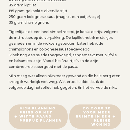
85 gram kipfilet
195 gram gekookte zilvervliesrijst
250 gram bolognese-saus (mag uit een potje/zakje)
35 gram champignons
Eigenlijk is dit een heel simpel recept, je kookt de rijst volgens
de instructies op de verpakking. De kipfilet heb ik in stukjes
gesneden en in de wokpan gebakken. Later heb ik de
champignons en bolognesesaus toegevoegd.
Ik heb nog een salade toegevoegd, aangemaakt met olijfolie
en balsamico-azijn. Vooral het ‘zuurtje’ van de azijn
combineerde supergoed met de pasta.
Mijn maag was alleen niks meer gewend en die hele berg eten
kreeg ik werkelijk niet weg. Wat ertoe leidde dat ik de
volgende dag hetzelfde heb gegeten. En het verveelde niks.
B
MIJN PLANNING
ZO ZORG JE
PRINS OP HET
VOOR MEER
E
WITTE PAARD :
RUIMTE IN EEN
R
PURPUZ PLANNER
KLEINE
WONING
I