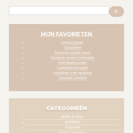
Zoeken
MIJN FAVORIETEN
InteriorQueen
Cassistent
Flawlash locatie haren
Flawlash locatie Enschede
Jortt Boekhouden
Edelsteensieraden
Uitpakken met inpakken
Lowcarb Lifestyle
CATEGORIEËN
BODY & SOUL
BUSINESS
FASHION
Food & Recipes