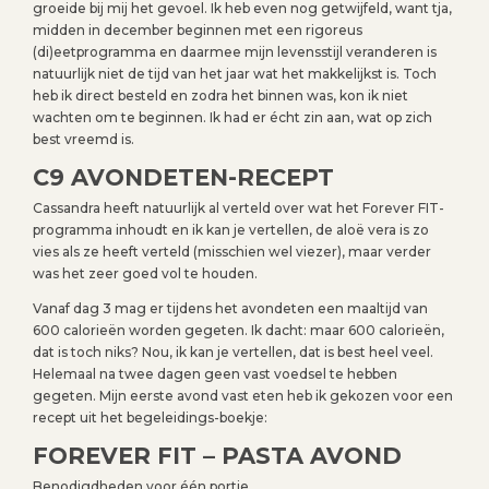
groeide bij mij het gevoel. Ik heb even nog getwijfeld, want tja,
midden in december beginnen met een rigoreus
(di)eetprogramma en daarmee mijn levensstijl veranderen is
natuurlijk niet de tijd van het jaar wat het makkelijkst is. Toch
heb ik direct besteld en zodra het binnen was, kon ik niet
wachten om te beginnen. Ik had er écht zin aan, wat op zich
best vreemd is.
C9 AVONDETEN-RECEPT
Cassandra heeft natuurlijk al verteld over wat het Forever FIT-
programma inhoudt en ik kan je vertellen, de aloë vera is zo
vies als ze heeft verteld (misschien wel viezer), maar verder
was het zeer goed vol te houden.
Vanaf dag 3 mag er tijdens het avondeten een maaltijd van
600 calorieën worden gegeten. Ik dacht: maar 600 calorieën,
dat is toch niks? Nou, ik kan je vertellen, dat is best heel veel.
Helemaal na twee dagen geen vast voedsel te hebben
gegeten. Mijn eerste avond vast eten heb ik gekozen voor een
recept uit het begeleidings-boekje:
FOREVER FIT – PASTA AVOND
Benodigdheden voor één portie