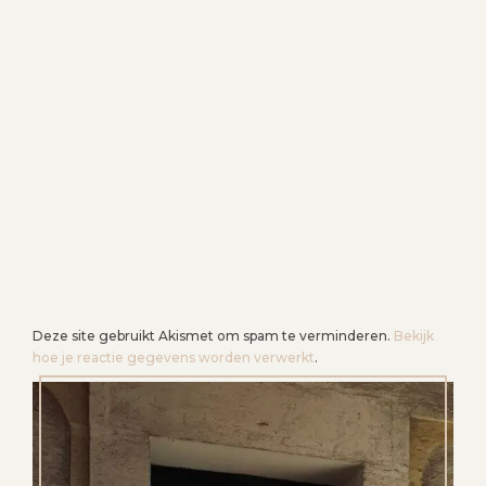
G
A
T
I
E
Deze site gebruikt Akismet om spam te verminderen.
Bekijk
hoe je reactie gegevens worden verwerkt
.