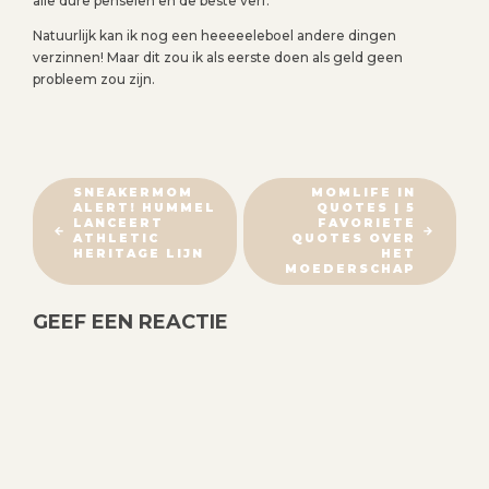
alle dure penselen en de beste verf.
Natuurlijk kan ik nog een heeeeeleboel andere dingen
verzinnen! Maar dit zou ik als eerste doen als geld geen
probleem zou zijn.
B
SNEAKERMOM
MOMLIFE IN
ALERT! HUMMEL
QUOTES | 5
E
LANCEERT
FAVORIETE
R
ATHLETIC
QUOTES OVER
HERITAGE LIJN
HET
I
MOEDERSCHAP
C
GEEF EEN REACTIE
H
T
N
A
V
I