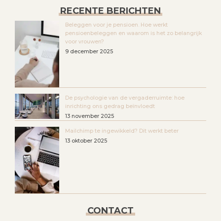
RECENTE BERICHTEN
Beleggen voor je pensioen. Hoe werkt
pensioenbeleggen en waarom is het zo belangrijk
voor vrouwen?
9 december 2025
De psychologie van de vergaderruimte: hoe
inrichting ons gedrag beïnvloedt
13 november 2025
Mailchimp te ingewikkeld? Dit werkt beter
13 oktober 2025
CONTACT