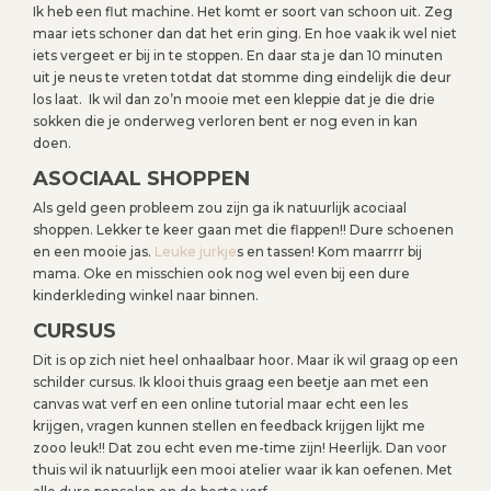
Ik heb een flut machine. Het komt er soort van schoon uit. Zeg
maar iets schoner dan dat het erin ging. En hoe vaak ik wel niet
iets vergeet er bij in te stoppen. En daar sta je dan 10 minuten
uit je neus te vreten totdat dat stomme ding eindelijk die deur
los laat. Ik wil dan zo’n mooie met een kleppie dat je die drie
sokken die je onderweg verloren bent er nog even in kan
doen.
ASOCIAAL SHOPPEN
Als geld geen probleem zou zijn ga ik natuurlijk acociaal
shoppen. Lekker te keer gaan met die flappen!! Dure schoenen
en een mooie jas.
Leuke jurkje
s en tassen! Kom maarrrr bij
mama. Oke en misschien ook nog wel even bij een dure
kinderkleding winkel naar binnen.
CURSUS
Dit is op zich niet heel onhaalbaar hoor. Maar ik wil graag op een
schilder cursus. Ik klooi thuis graag een beetje aan met een
canvas wat verf en een online tutorial maar echt een les
krijgen, vragen kunnen stellen en feedback krijgen lijkt me
zooo leuk!! Dat zou echt even me-time zijn! Heerlijk. Dan voor
thuis wil ik natuurlijk een mooi atelier waar ik kan oefenen. Met