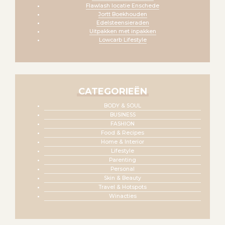
Flawlash locatie Enschede
Jortt Boekhouden
Edelsteensieraden
Uitpakken met inpakken
Lowcarb Lifestyle
CATEGORIEËN
BODY & SOUL
BUSINESS
FASHION
Food & Recipes
Home & Interior
Lifestyle
Parenting
Personal
Skin & Beauty
Travel & Hotspots
Winacties