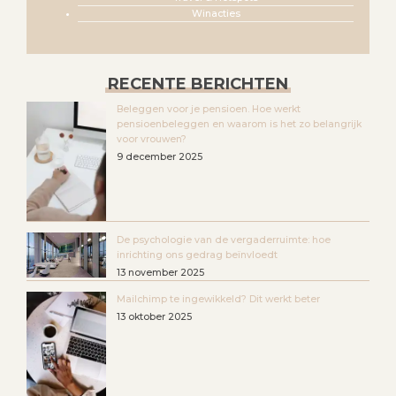
Winacties
RECENTE BERICHTEN
Beleggen voor je pensioen. Hoe werkt
pensioenbeleggen en waarom is het zo belangrijk
voor vrouwen?
9 december 2025
De psychologie van de vergaderruimte: hoe
inrichting ons gedrag beïnvloedt
13 november 2025
Mailchimp te ingewikkeld? Dit werkt beter
13 oktober 2025