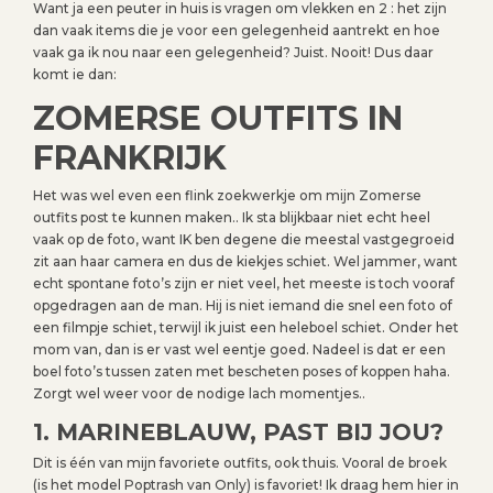
Want ja een peuter in huis is vragen om vlekken en 2 : het zijn
dan vaak items die je voor een gelegenheid aantrekt en hoe
vaak ga ik nou naar een gelegenheid? Juist. Nooit! Dus daar
komt ie dan:
ZOMERSE OUTFITS IN
FRANKRIJK
Het was wel even een flink zoekwerkje om mijn Zomerse
outfits post te kunnen maken.. Ik sta blijkbaar niet echt heel
vaak op de foto, want IK ben degene die meestal vastgegroeid
zit aan haar camera en dus de kiekjes schiet. Wel jammer, want
echt spontane foto’s zijn er niet veel, het meeste is toch vooraf
opgedragen aan de man. Hij is niet iemand die snel een foto of
een filmpje schiet, terwijl ik juist een heleboel schiet. Onder het
mom van, dan is er vast wel eentje goed. Nadeel is dat er een
boel foto’s tussen zaten met bescheten poses of koppen haha.
Zorgt wel weer voor de nodige lach momentjes..
1. MARINEBLAUW, PAST BIJ JOU?
Dit is één van mijn favoriete outfits, ook thuis. Vooral de broek
(is het model Poptrash van Only) is favoriet! Ik draag hem hier in