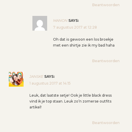
Beantwoorden
MANON
SAYS:
7 augustus 2017 at 12:28
Oh dat is gewoon een los broekje
met een shirtje zie ik my bad haha
Beantwoorden
JANSKE
SAYS:
1 augustus 2017 at 14:15
Leuk, dat laatste setje! Ook je little black dress
vind ik je top staan. Leuk zo’n zomerse outfits
artikel!
Beantwoorden