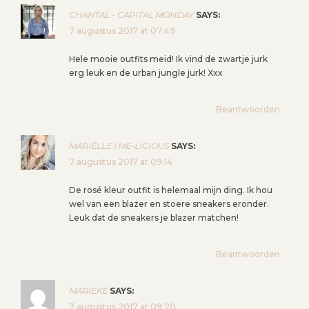
CHANTAL - CAPITAL MONDAY
SAYS:
7 augustus 2017 at 07:49
Hele mooie outfits meid! Ik vind de zwartje jurk
erg leuk en de urban jungle jurk! Xxx
Beantwoorden
MARIËLLE | ME-LICIOUS
SAYS:
7 augustus 2017 at 09:14
De rosé kleur outfit is helemaal mijn ding. Ik hou
wel van een blazer en stoere sneakers eronder.
Leuk dat de sneakers je blazer matchen!
Beantwoorden
MARIEKE
SAYS:
7 augustus 2017 at 09:20