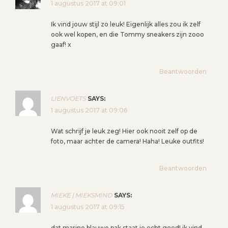
1 augustus 2017 at 09:01
Ik vind jouw stijl zo leuk! Eigenlijk alles zou ik zelf
ook wel kopen, en die Tommy sneakers zijn zooo
gaaf! x
Beantwoorden
LIENVOETS
SAYS:
1 augustus 2017 at 09:06
Wat schrijf je leuk zeg! Hier ook nooit zelf op de
foto, maar achter de camera! Haha! Leuke outfits!
Beantwoorden
MIEKE | MIEKSMIND
SAYS:
1 augustus 2017 at 09:15
dat marine blauwe pak staat je echt goed! ik vind