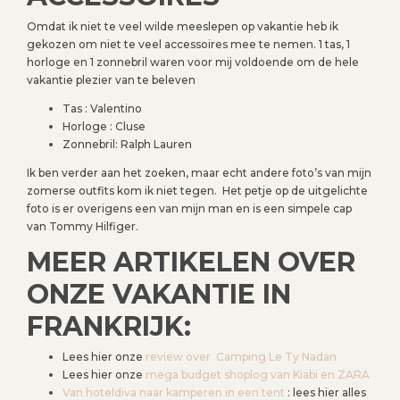
Omdat ik niet te veel wilde meeslepen op vakantie heb ik
gekozen om niet te veel accessoires mee te nemen. 1 tas, 1
horloge en 1 zonnebril waren voor mij voldoende om de hele
vakantie plezier van te beleven
Tas : Valentino
Horloge : Cluse
Zonnebril: Ralph Lauren
Ik ben verder aan het zoeken, maar echt andere foto’s van mijn
zomerse outfits kom ik niet tegen. Het petje op de uitgelichte
foto is er overigens een van mijn man en is een simpele cap
van Tommy Hilfiger.
MEER ARTIKELEN OVER
ONZE VAKANTIE IN
FRANKRIJK:
Lees hier onze
review over Camping Le Ty Nadan
Lees hier onze
mega budget shoplog van Kiabi en ZARA
Van hoteldiva naar kamperen in een tent
: lees hier alles