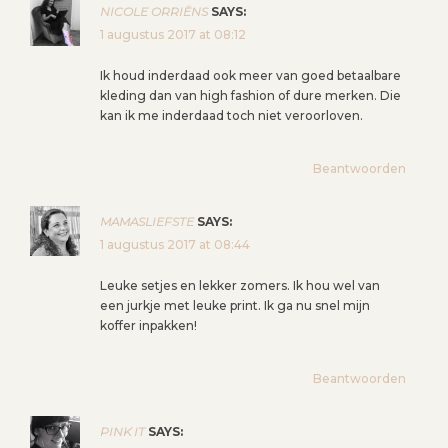
NICOLE ORRIËNS
SAYS:
1 augustus 2017 at 08:12
Ik houd inderdaad ook meer van goed betaalbare
kleding dan van high fashion of dure merken. Die
kan ik me inderdaad toch niet veroorloven.
Beantwoorden
MAMASLIEFSTE
SAYS:
1 augustus 2017 at 08:44
Leuke setjes en lekker zomers. Ik hou wel van
een jurkje met leuke print. Ik ga nu snel mijn
koffer inpakken!
Beantwoorden
PINK IT
SAYS: