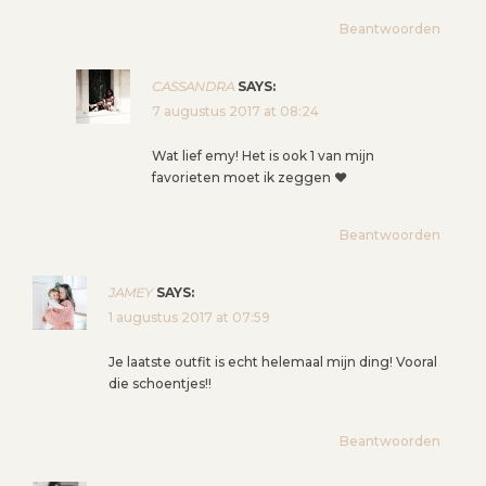
G
A
Beantwoorden
T
I
CASSANDRA
SAYS:
E
7 augustus 2017 at 08:24
Wat lief emy! Het is ook 1 van mijn
favorieten moet ik zeggen ❤️
Beantwoorden
JAMEY
SAYS:
1 augustus 2017 at 07:59
Je laatste outfit is echt helemaal mijn ding! Vooral
die schoentjes!!
Beantwoorden