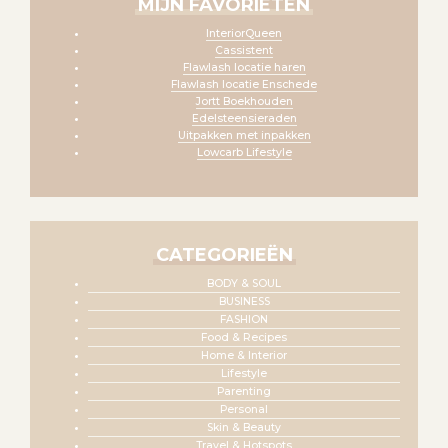
MIJN FAVORIETEN
InteriorQueen
Cassistent
Flawlash locatie haren
Flawlash locatie Enschede
Jortt Boekhouden
Edelsteensieraden
Uitpakken met inpakken
Lowcarb Lifestyle
CATEGORIEËN
BODY & SOUL
BUSINESS
FASHION
Food & Recipes
Home & Interior
Lifestyle
Parenting
Personal
Skin & Beauty
Travel & Hotspots