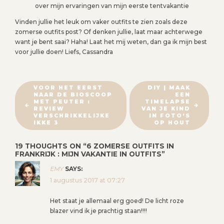
over mijn ervaringen van mijn eerste tentvakantie
Vinden jullie het leuk om vaker outfits te zien zoals deze
zomerse outfits post? Of denken jullie, laat maar achterwege
want je bent saai? Haha! Laat het mij weten, dan ga ik mijn best
voor jullie doen! Liefs, Cassandra
B
VOOR HET EERST
DIY | MAAK
NAAR DE BIOSCOOP
EEN
E
MET PEUTER :
TIMELAPSE
R
REVIEW
VAN JE KIND
VERSCHRIKKELIJKE
IN FOTO’S
I
IKKE 3
OP HOUT
C
19 THOUGHTS ON “
6 ZOMERSE OUTFITS IN
H
FRANKRIJK : MIJN VAKANTIE IN OUTFITS
”
T
EMY
SAYS:
N
1 augustus 2017 at 07:27
A
V
Het staat je allemaal erg goed! De licht roze
I
blazer vind ik je prachtig staan!!!!