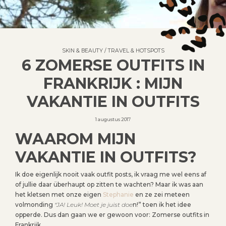
SKIN & BEAUTY
/
TRAVEL & HOTSPOTS
6 ZOMERSE OUTFITS IN
FRANKRIJK : MIJN
VAKANTIE IN OUTFITS
1 augustus 2017
WAAROM MIJN
VAKANTIE IN OUTFITS?
Ik doe eigenlijk nooit vaak outfit posts, ik vraag me wel eens af
of jullie daar überhaupt op zitten te wachten? Maar ik was aan
het kletsen met onze eigen
Stephanie
en ze zei meteen
volmonding
“JA! Leuk! Moet je juist doe
n!” toen ik het idee
opperde. Dus dan gaan we er gewoon voor: Zomerse outfits in
Frankrijk