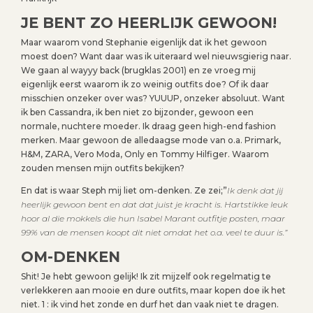
JE BENT ZO HEERLIJK GEWOON!
Maar waarom vond Stephanie eigenlijk dat ik het gewoon
moest doen? Want daar was ik uiteraard wel nieuwsgierig naar.
We gaan al wayyy back (brugklas 2001) en ze vroeg mij
eigenlijk eerst waarom ik zo weinig outfits doe? Of ik daar
misschien onzeker over was? YUUUP, onzeker absoluut. Want
ik ben Cassandra, ik ben niet zo bijzonder, gewoon een
normale, nuchtere moeder. Ik draag geen high-end fashion
merken. Maar gewoon de alledaagse mode van o.a. Primark,
H&M, ZARA, Vero Moda, Only en Tommy Hilfiger. Waarom
zouden mensen mijn outfits bekijken?
En dat is waar Steph mij liet om-denken. Ze zei;”
Ik denk dat jij
heerlijk gewoon bent en dat dat juist je kracht is. Hartstikke leuk
hoor al die mokkels die hun Isabel Marant outfitje posten, maar
99% van de mensen koopt dit niet omdat het o.a. veel te duur is.”
OM-DENKEN
Shit! Je hebt gewoon gelijk! Ik zit mijzelf ook regelmatig te
verlekkeren aan mooie en dure outfits, maar kopen doe ik het
niet. 1 : ik vind het zonde en durf het dan vaak niet te dragen.