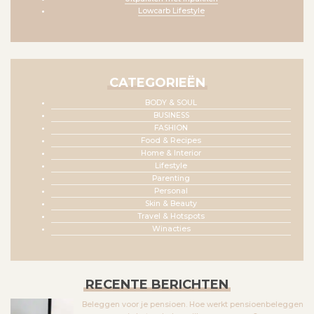
Lowcarb Lifestyle
CATEGORIEËN
BODY & SOUL
BUSINESS
FASHION
Food & Recipes
Home & Interior
Lifestyle
Parenting
Personal
Skin & Beauty
Travel & Hotspots
Winacties
RECENTE BERICHTEN
Beleggen voor je pensioen. Hoe werkt pensioenbeleggen