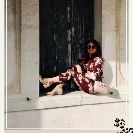
P
A
G
I
N
E
R
I
N
G