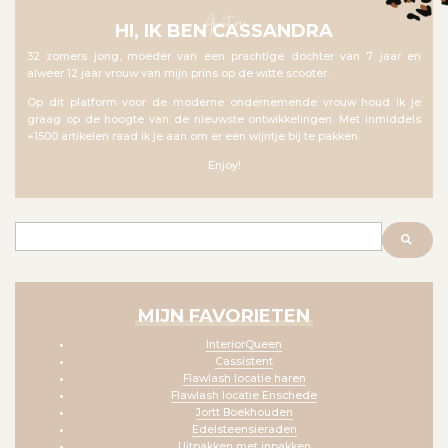
About me
HI, IK BEN CASSANDRA
32 zomers jong, moeder van een prachtige dochter van 7 jaar en
alweer 12 jaar vrouw van mijn prins op de witte scooter.
Op dit platform voor de moderne ondernemende vrouw houd ik je
graag op de hoogte van de nieuwste ontwikkelingen. Met inmiddels
+1500 artikelen raad ik je aan om er een wijntje bij te pakken.
Enjoy!
Zoeken
MIJN FAVORIETEN
InteriorQueen
Cassistent
Flawlash locatie haren
Flawlash locatie Enschede
Jortt Boekhouden
Edelsteensieraden
Uitpakken met inpakken