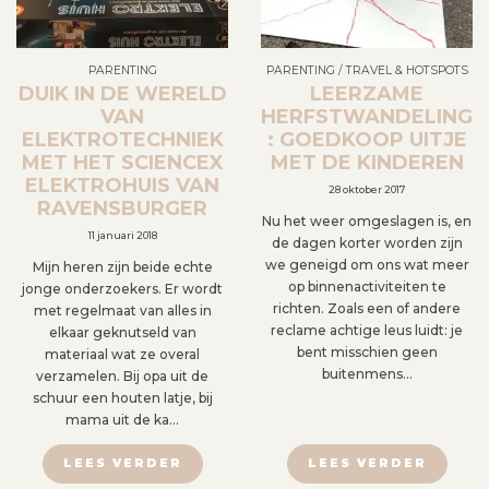
PARENTING
PARENTING
/
TRAVEL & HOTSPOTS
DUIK IN DE WERELD
LEERZAME
VAN
HERFSTWANDELING
ELEKTROTECHNIEK
: GOEDKOOP UITJE
MET HET SCIENCEX
MET DE KINDEREN
ELEKTROHUIS VAN
28 oktober 2017
RAVENSBURGER
Nu het weer omgeslagen is, en
11 januari 2018
de dagen korter worden zijn
we geneigd om ons wat meer
Mijn heren zijn beide echte
op binnenactiviteiten te
jonge onderzoekers. Er wordt
richten. Zoals een of andere
met regelmaat van alles in
reclame achtige leus luidt: je
elkaar geknutseld van
bent misschien geen
materiaal wat ze overal
buitenmens…
verzamelen. Bij opa uit de
schuur een houten latje, bij
mama uit de ka…
LEES VERDER
LEES VERDER