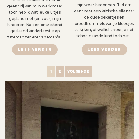
zijn weer begonnen. Tijd om
geen vrij van mijn werk maar
eens met een kritische blik naar
toch heb ik wat leuke uitjes
de oude bekertjes en
gepland met (en voor) mijn
broodtrommels van je bloedjes
kinderen. Na een ontzettend
te kijken, of wellicht voor je net
geslaagd kinderfeestje op
schoolgaande kind toch het…
zaterdag ter ere van Roan’s…
LEES VERDER
LEES VERDER
B
1
2
VOLGENDE
E
R
I
C
H
T
E
N