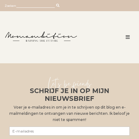
Skip
Zoeken
to
content
Let's be friends
SCHRIJF JE IN OP MIJN
NIEUWSBRIEF
Voer je e-mailadres in om je in te schrijven op dit blog en e-
mailmeldingen te ontvangen van nieuwe berichten. Ik beloof je
niet te spammen!
E-
mailadres