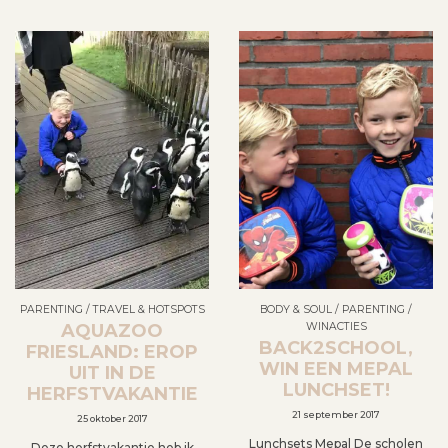
PARENTING
/
TRAVEL & HOTSPOTS
BODY & SOUL
/
PARENTING
/
AQUAZOO
WINACTIES
BACK2SCHOOL,
FRIESLAND: EROP
WIN EEN MEPAL
UIT IN DE
LUNCHSET!
HERFSTVAKANTIE
21 september 2017
25 oktober 2017
Lunchsets Mepal De scholen
Deze herfstvakantie heb ik