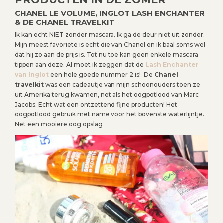
CHANEL LE VOLUME, INGLOT LASH ENCHANTER
& DE CHANEL TRAVELKIT
Ik kan echt NIET zonder mascara. Ik ga de deur niet uit zonder.
Mijn meest favoriete is echt die van Chanel en ik baal soms wel
dat hij zo aan de prijs is. Tot nu toe kan geen enkele mascara
tippen aan deze. Al moet ik zeggen dat de
Lash Enchanter
van Inglot
een hele goede nummer 2 is! De
Chanel
travelkit
was een cadeautje van mijn schoonouders toen ze
uit Amerika terug kwamen, net als het oogpotlood van Marc
Jacobs. Echt wat een ontzettend fijne producten! Het
oogpotlood gebruik met name voor het bovenste waterlijntje.
Net een mooiere oog opslag