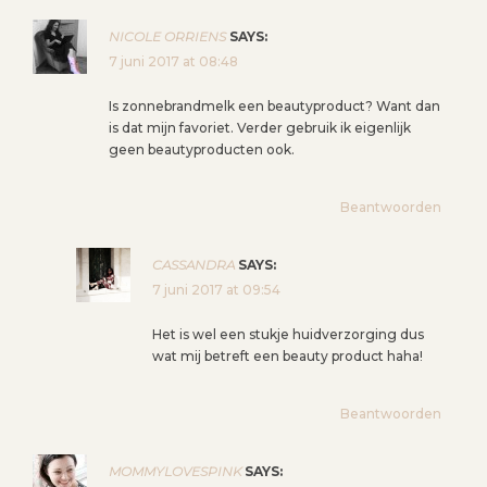
NICOLE ORRIENS
SAYS:
7 juni 2017 at 08:48
Is zonnebrandmelk een beautyproduct? Want dan
is dat mijn favoriet. Verder gebruik ik eigenlijk
geen beautyproducten ook.
Beantwoorden
CASSANDRA
SAYS:
7 juni 2017 at 09:54
Het is wel een stukje huidverzorging dus
wat mij betreft een beauty product haha!
Beantwoorden
MOMMYLOVESPINK
SAYS: