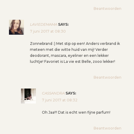
G
Beantwoorden
A
T
LAVIEDEMAMA
SAYS:
I
7 juni 2017 at 08:30
E
Zonnebrand :) Met stip op een! Anders verbrand ik
meteen met die witte huid van mij! Verder
deodorant, mascara, eyeliner en een lekker
luchtje! Favoriet is La vie est Belle, zooo lekker!
Beantwoorden
CASSANDRA
SAYS:
7 juni 2017 at 08:32
Oh Jaa!!! Dat is echt wen fijne parfum!
Beantwoorden