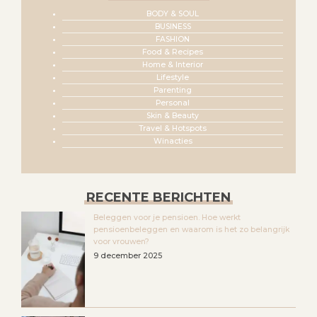
BODY & SOUL
BUSINESS
FASHION
Food & Recipes
Home & Interior
Lifestyle
Parenting
Personal
Skin & Beauty
Travel & Hotspots
Winacties
RECENTE BERICHTEN
Beleggen voor je pensioen. Hoe werkt
pensioenbeleggen en waarom is het zo belangrijk
voor vrouwen?
9 december 2025