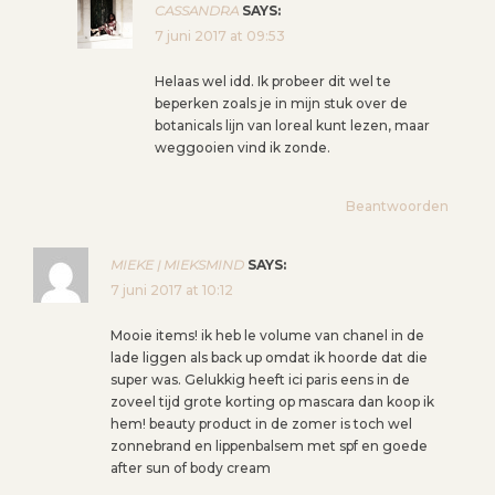
CASSANDRA
SAYS:
7 juni 2017 at 09:53
Helaas wel idd. Ik probeer dit wel te
beperken zoals je in mijn stuk over de
botanicals lijn van loreal kunt lezen, maar
weggooien vind ik zonde.
Beantwoorden
MIEKE | MIEKSMIND
SAYS:
7 juni 2017 at 10:12
Mooie items! ik heb le volume van chanel in de
lade liggen als back up omdat ik hoorde dat die
super was. Gelukkig heeft ici paris eens in de
zoveel tijd grote korting op mascara dan koop ik
hem! beauty product in de zomer is toch wel
zonnebrand en lippenbalsem met spf en goede
after sun of body cream