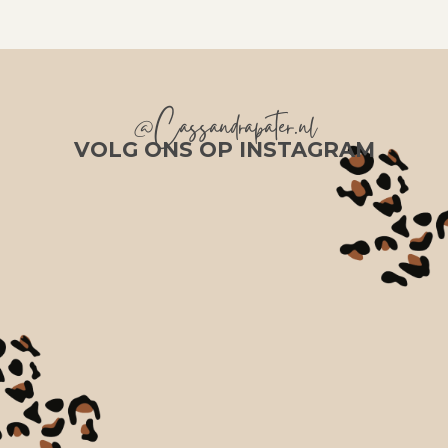
@Cassandrapater.nl
VOLG ONS OP INSTAGRAM