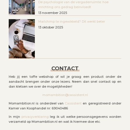
De psychologie van de vergaderruimte: hoe
inrichting ons gedrag beïnvloedt
13 november 2025
Mailchimp te ingewikkeld? Dit werkt beter
13 oktober 2025
CONTACT
Heb jij een toffe webshop of wil je graag een product onder de
aandacht brengen onder onze lezers. Neem dan snel contact op en
dan kletsen we over de mogelijkheden!
momambition@cassistent.nl
Momambition.nl is onderdeel van
Cassistent
en geregistreerd onder
Kamer van Koophandel nr: 69040486
In mijn
privacyverklaring
leg ik uit welke persoonsgegevens worden
verzameld op Momambition.nl en wat ik hiermee doe etc.