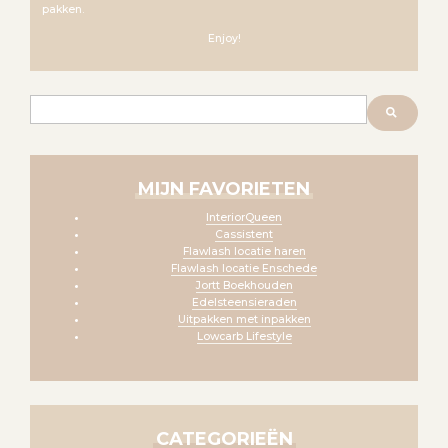
pakken.
Enjoy!
Zoeken
MIJN FAVORIETEN
InteriorQueen
Cassistent
Flawlash locatie haren
Flawlash locatie Enschede
Jortt Boekhouden
Edelsteensieraden
Uitpakken met inpakken
Lowcarb Lifestyle
CATEGORIEËN