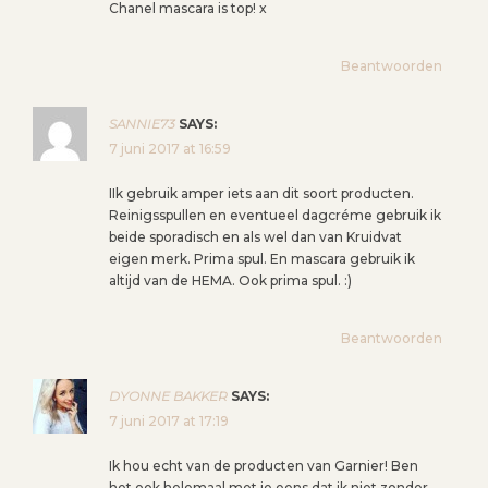
Chanel mascara is top! x
Beantwoorden
SANNIE73
SAYS:
7 juni 2017 at 16:59
IIk gebruik amper iets aan dit soort producten.
Reinigsspullen en eventueel dagcréme gebruik ik
beide sporadisch en als wel dan van Kruidvat
eigen merk. Prima spul. En mascara gebruik ik
altijd van de HEMA. Ook prima spul. :)
Beantwoorden
DYONNE BAKKER
SAYS:
7 juni 2017 at 17:19
Ik hou echt van de producten van Garnier! Ben
het ook helemaal met je eens dat ik niet zonder