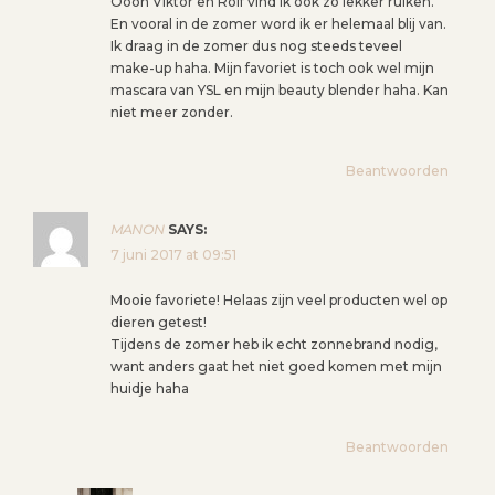
Oooh Viktor en Rolf vind ik ook zo lekker ruiken.
En vooral in de zomer word ik er helemaal blij van.
Ik draag in de zomer dus nog steeds teveel
make-up haha. Mijn favoriet is toch ook wel mijn
mascara van YSL en mijn beauty blender haha. Kan
niet meer zonder.
Beantwoorden
MANON
SAYS:
7 juni 2017 at 09:51
Mooie favoriete! Helaas zijn veel producten wel op
dieren getest!
Tijdens de zomer heb ik echt zonnebrand nodig,
want anders gaat het niet goed komen met mijn
huidje haha
Beantwoorden