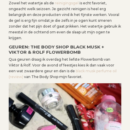
Zowel het watertje als de
reinigingsgel
is echt favoriet,
ongeacht welk seizoen. Je gezicht reinigen is heel erg
belangrijk en deze producten vind ik het fijnste werken. Vooral
de gel is erg fijn omdat je die zelfs in je ogen kunt smeren
zonder dat het pijn doet of gaat prikken. Het watertje gebruik ik
meestal in de ochtend om even de slaap uit mijn ogen te
krijgen.
GEUREN: THE BODY SHOP BLACK MUSK +
VIKTOR & ROLF FLOWERBOMB
Qua geuren draag ik overdag het liefste Flowerbomb van
Viktor & Rolf. Voor de avond of feestjes kies ik dan vaak voor
een wat zwaardere geur en dan is de
black musk perfume oil
(review)
van The Body Shop mijn favoriet.