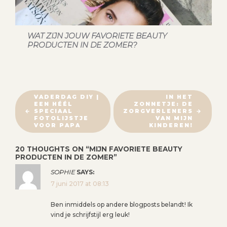
WAT ZIJN JOUW FAVORIETE BEAUTY
PRODUCTEN IN DE ZOMER?
B
VADERDAG DIY |
IN HET
EEN HÉÉL
ZONNETJE: DE
E
SPECIAAL
ZORGVERLENERS
R
FOTOLIJSTJE
VAN MIJN
VOOR PAPA
KINDEREN!
I
C
20 THOUGHTS ON “
MIJN FAVORIETE BEAUTY
H
PRODUCTEN IN DE ZOMER
”
T
SOPHIE
SAYS:
N
7 juni 2017 at 08:13
A
Ben inmiddels op andere blogposts belandt! Ik
V
vind je schrijfstijl erg leuk!
I